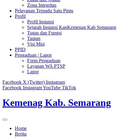
Zona Integritas
Pelayanan Terpadu Satu Pintu
Profil
Profil Instansi
Sejarah Instansi KanKemenag Kab Semarang
Tugas dan Fungsi
Tautan
Visi Misi
PPID
Pengaduan / Lapor
Form Pengaduan
Layanan WA PTSP
Lapor
Facebook
X (Twitter)
Instagram
Facebook
Instagram
YouTube
TikTok
Kemenag Kab. Semarang
Home
Berita