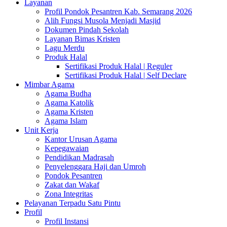
Layanan
Profil Pondok Pesantren Kab. Semarang 2026
Alih Fungsi Musola Menjadi Masjid
Dokumen Pindah Sekolah
Layanan Bimas Kristen
Lagu Merdu
Produk Halal
Sertifikasi Produk Halal | Reguler
Sertifikasi Produk Halal | Self Declare
Mimbar Agama
Agama Budha
Agama Katolik
Agama Kristen
Agama Islam
Unit Kerja
Kantor Urusan Agama
Kepegawaian
Pendidikan Madrasah
Penyelenggara Haji dan Umroh
Pondok Pesantren
Zakat dan Wakaf
Zona Integritas
Pelayanan Terpadu Satu Pintu
Profil
Profil Instansi