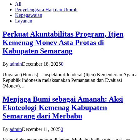
All
Penyelenggara Haji dan Umroh
Kepegawaian
Layanan
Perkuat Akuntabilitas Program, Itjen
Kemenag Monev Asta Protas di
Kabupaten Semarang
By
admin
December 18, 2025
0
Ungaran (Humas) – Inspektorat Jenderal (Itjen) Kementerian Agama
Republik Indonesia melaksanakan Pemantauan dan Evaluasi
(Monev)…
Menjaga Bumi sebagai Amanah: Aksi
Ekoteologi Kemenag Kabupaten
Semarang dari Merbabu
By
admin
December 11, 2025
0
Kabut tipis menggantung di lereng Merbabu ketika ratusan siswa-