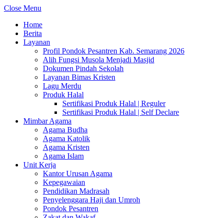
Close Menu
Home
Berita
Layanan
Profil Pondok Pesantren Kab. Semarang 2026
Alih Fungsi Musola Menjadi Masjid
Dokumen Pindah Sekolah
Layanan Bimas Kristen
Lagu Merdu
Produk Halal
Sertifikasi Produk Halal | Reguler
Sertifikasi Produk Halal | Self Declare
Mimbar Agama
Agama Budha
Agama Katolik
Agama Kristen
Agama Islam
Unit Kerja
Kantor Urusan Agama
Kepegawaian
Pendidikan Madrasah
Penyelenggara Haji dan Umroh
Pondok Pesantren
Zakat dan Wakaf