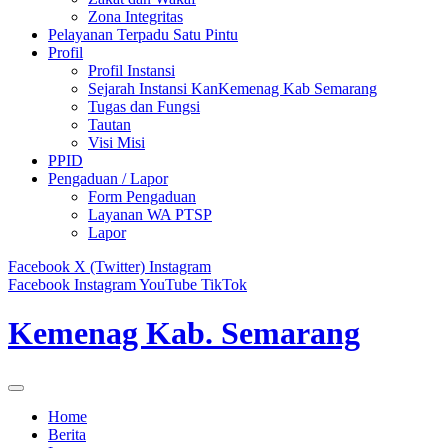
Zona Integritas
Pelayanan Terpadu Satu Pintu
Profil
Profil Instansi
Sejarah Instansi KanKemenag Kab Semarang
Tugas dan Fungsi
Tautan
Visi Misi
PPID
Pengaduan / Lapor
Form Pengaduan
Layanan WA PTSP
Lapor
Facebook
X (Twitter)
Instagram
Facebook
Instagram
YouTube
TikTok
Kemenag Kab. Semarang
Home
Berita