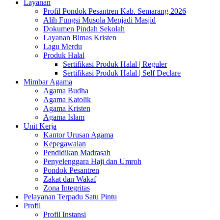
Layanan
Profil Pondok Pesantren Kab. Semarang 2026
Alih Fungsi Musola Menjadi Masjid
Dokumen Pindah Sekolah
Layanan Bimas Kristen
Lagu Merdu
Produk Halal
Sertifikasi Produk Halal | Reguler
Sertifikasi Produk Halal | Self Declare
Mimbar Agama
Agama Budha
Agama Katolik
Agama Kristen
Agama Islam
Unit Kerja
Kantor Urusan Agama
Kepegawaian
Pendidikan Madrasah
Penyelenggara Haji dan Umroh
Pondok Pesantren
Zakat dan Wakaf
Zona Integritas
Pelayanan Terpadu Satu Pintu
Profil
Profil Instansi