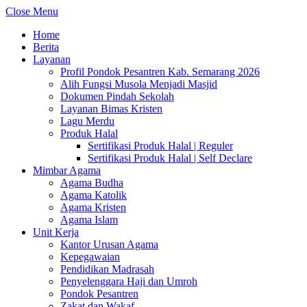
Close Menu
Home
Berita
Layanan
Profil Pondok Pesantren Kab. Semarang 2026
Alih Fungsi Musola Menjadi Masjid
Dokumen Pindah Sekolah
Layanan Bimas Kristen
Lagu Merdu
Produk Halal
Sertifikasi Produk Halal | Reguler
Sertifikasi Produk Halal | Self Declare
Mimbar Agama
Agama Budha
Agama Katolik
Agama Kristen
Agama Islam
Unit Kerja
Kantor Urusan Agama
Kepegawaian
Pendidikan Madrasah
Penyelenggara Haji dan Umroh
Pondok Pesantren
Zakat dan Wakaf