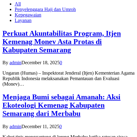
All
Penyelenggara Haji dan Umroh
Kepegawaian
Layanan
Perkuat Akuntabilitas Program, Itjen
Kemenag Monev Asta Protas di
Kabupaten Semarang
By
admin
December 18, 2025
0
Ungaran (Humas) – Inspektorat Jenderal (Itjen) Kementerian Agama
Republik Indonesia melaksanakan Pemantauan dan Evaluasi
(Monev)…
Menjaga Bumi sebagai Amanah: Aksi
Ekoteologi Kemenag Kabupaten
Semarang dari Merbabu
By
admin
December 11, 2025
0
Kabut tipis menggantung di lereng Merbabu ketika ratusan siswa-