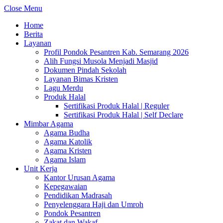
Close Menu
Home
Berita
Layanan
Profil Pondok Pesantren Kab. Semarang 2026
Alih Fungsi Musola Menjadi Masjid
Dokumen Pindah Sekolah
Layanan Bimas Kristen
Lagu Merdu
Produk Halal
Sertifikasi Produk Halal | Reguler
Sertifikasi Produk Halal | Self Declare
Mimbar Agama
Agama Budha
Agama Katolik
Agama Kristen
Agama Islam
Unit Kerja
Kantor Urusan Agama
Kepegawaian
Pendidikan Madrasah
Penyelenggara Haji dan Umroh
Pondok Pesantren
Zakat dan Wakaf