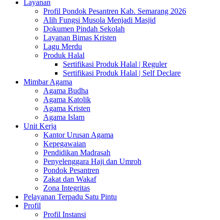
Layanan
Profil Pondok Pesantren Kab. Semarang 2026
Alih Fungsi Musola Menjadi Masjid
Dokumen Pindah Sekolah
Layanan Bimas Kristen
Lagu Merdu
Produk Halal
Sertifikasi Produk Halal | Reguler
Sertifikasi Produk Halal | Self Declare
Mimbar Agama
Agama Budha
Agama Katolik
Agama Kristen
Agama Islam
Unit Kerja
Kantor Urusan Agama
Kepegawaian
Pendidikan Madrasah
Penyelenggara Haji dan Umroh
Pondok Pesantren
Zakat dan Wakaf
Zona Integritas
Pelayanan Terpadu Satu Pintu
Profil
Profil Instansi