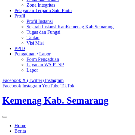
Zona Integritas
Pelayanan Terpadu Satu Pintu
Profil
Profil Instansi
Sejarah Instansi KanKemenag Kab Semarang
Tugas dan Fungsi
Tautan
Visi Misi
PPID
Pengaduan / Lapor
Form Pengaduan
Layanan WA PTSP
Lapor
Facebook
X (Twitter)
Instagram
Facebook
Instagram
YouTube
TikTok
Kemenag Kab. Semarang
Home
Berita