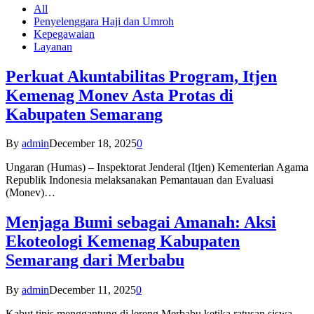
All
Penyelenggara Haji dan Umroh
Kepegawaian
Layanan
Perkuat Akuntabilitas Program, Itjen
Kemenag Monev Asta Protas di
Kabupaten Semarang
By
admin
December 18, 2025
0
Ungaran (Humas) – Inspektorat Jenderal (Itjen) Kementerian Agama
Republik Indonesia melaksanakan Pemantauan dan Evaluasi
(Monev)…
Menjaga Bumi sebagai Amanah: Aksi
Ekoteologi Kemenag Kabupaten
Semarang dari Merbabu
By
admin
December 11, 2025
0
Kabut tipis menggantung di lereng Merbabu ketika ratusan siswa-