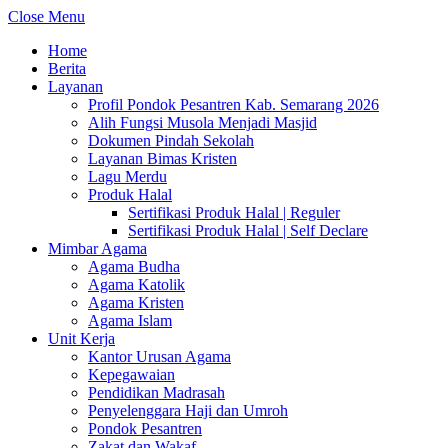
Close Menu
Home
Berita
Layanan
Profil Pondok Pesantren Kab. Semarang 2026
Alih Fungsi Musola Menjadi Masjid
Dokumen Pindah Sekolah
Layanan Bimas Kristen
Lagu Merdu
Produk Halal
Sertifikasi Produk Halal | Reguler
Sertifikasi Produk Halal | Self Declare
Mimbar Agama
Agama Budha
Agama Katolik
Agama Kristen
Agama Islam
Unit Kerja
Kantor Urusan Agama
Kepegawaian
Pendidikan Madrasah
Penyelenggara Haji dan Umroh
Pondok Pesantren
Zakat dan Wakaf