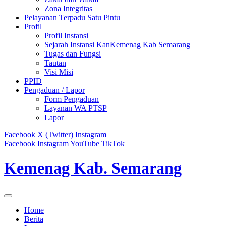
Zona Integritas
Pelayanan Terpadu Satu Pintu
Profil
Profil Instansi
Sejarah Instansi KanKemenag Kab Semarang
Tugas dan Fungsi
Tautan
Visi Misi
PPID
Pengaduan / Lapor
Form Pengaduan
Layanan WA PTSP
Lapor
Facebook
X (Twitter)
Instagram
Facebook
Instagram
YouTube
TikTok
Kemenag Kab. Semarang
Home
Berita