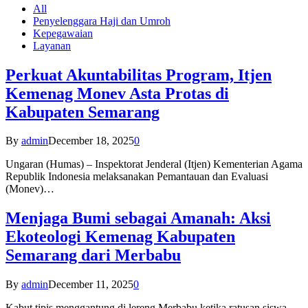
All
Penyelenggara Haji dan Umroh
Kepegawaian
Layanan
Perkuat Akuntabilitas Program, Itjen
Kemenag Monev Asta Protas di
Kabupaten Semarang
By
admin
December 18, 2025
0
Ungaran (Humas) – Inspektorat Jenderal (Itjen) Kementerian Agama
Republik Indonesia melaksanakan Pemantauan dan Evaluasi
(Monev)…
Menjaga Bumi sebagai Amanah: Aksi
Ekoteologi Kemenag Kabupaten
Semarang dari Merbabu
By
admin
December 11, 2025
0
Kabut tipis menggantung di lereng Merbabu ketika ratusan siswa-