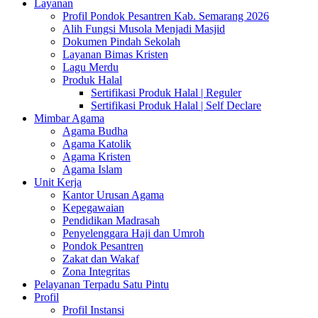
Layanan
Profil Pondok Pesantren Kab. Semarang 2026
Alih Fungsi Musola Menjadi Masjid
Dokumen Pindah Sekolah
Layanan Bimas Kristen
Lagu Merdu
Produk Halal
Sertifikasi Produk Halal | Reguler
Sertifikasi Produk Halal | Self Declare
Mimbar Agama
Agama Budha
Agama Katolik
Agama Kristen
Agama Islam
Unit Kerja
Kantor Urusan Agama
Kepegawaian
Pendidikan Madrasah
Penyelenggara Haji dan Umroh
Pondok Pesantren
Zakat dan Wakaf
Zona Integritas
Pelayanan Terpadu Satu Pintu
Profil
Profil Instansi