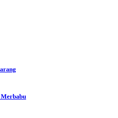
marang
i Merbabu