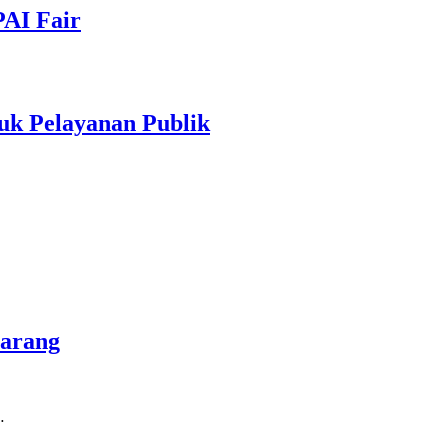
PAI Fair
uk Pelayanan Publik
marang
…