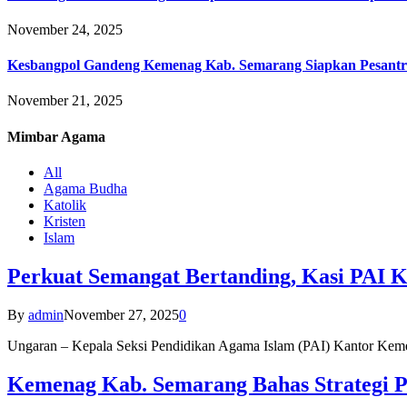
November 24, 2025
Kesbangpol Gandeng Kemenag Kab. Semarang Siapkan Pesantr
November 21, 2025
Mimbar
Agama
All
Agama Budha
Katolik
Kristen
Islam
Perkuat Semangat Bertanding, Kasi PAI 
By
admin
November 27, 2025
0
Ungaran – Kepala Seksi Pendidikan Agama Islam (PAI) Kantor K
Kemenag Kab. Semarang Bahas Strategi P