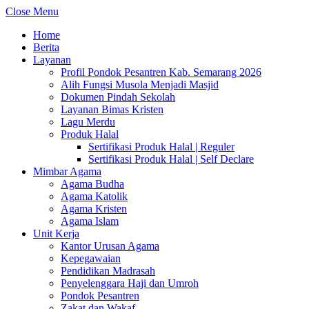
Close Menu
Home
Berita
Layanan
Profil Pondok Pesantren Kab. Semarang 2026
Alih Fungsi Musola Menjadi Masjid
Dokumen Pindah Sekolah
Layanan Bimas Kristen
Lagu Merdu
Produk Halal
Sertifikasi Produk Halal | Reguler
Sertifikasi Produk Halal | Self Declare
Mimbar Agama
Agama Budha
Agama Katolik
Agama Kristen
Agama Islam
Unit Kerja
Kantor Urusan Agama
Kepegawaian
Pendidikan Madrasah
Penyelenggara Haji dan Umroh
Pondok Pesantren
Zakat dan Wakaf