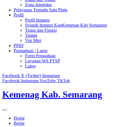
Zona Integritas
Pelayanan Terpadu Satu Pintu
Profil
Profil Instansi
Sejarah Instansi KanKemenag Kab Semarang
Tugas dan Fungsi
Tautan
Visi Misi
PPID
Pengaduan / Lapor
Form Pengaduan
Layanan WA PTSP
Lapor
Facebook
X (Twitter)
Instagram
Facebook
Instagram
YouTube
TikTok
Kemenag Kab. Semarang
Home
Berita