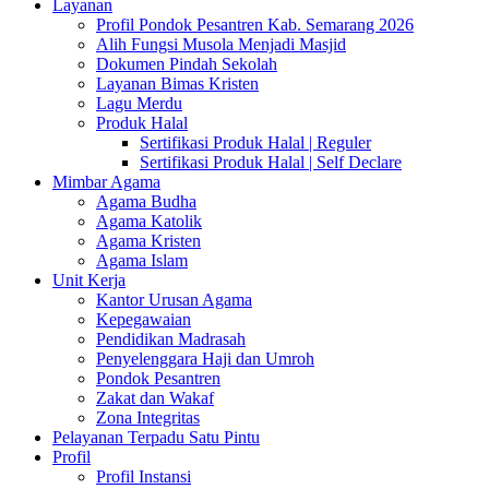
Layanan
Profil Pondok Pesantren Kab. Semarang 2026
Alih Fungsi Musola Menjadi Masjid
Dokumen Pindah Sekolah
Layanan Bimas Kristen
Lagu Merdu
Produk Halal
Sertifikasi Produk Halal | Reguler
Sertifikasi Produk Halal | Self Declare
Mimbar Agama
Agama Budha
Agama Katolik
Agama Kristen
Agama Islam
Unit Kerja
Kantor Urusan Agama
Kepegawaian
Pendidikan Madrasah
Penyelenggara Haji dan Umroh
Pondok Pesantren
Zakat dan Wakaf
Zona Integritas
Pelayanan Terpadu Satu Pintu
Profil
Profil Instansi