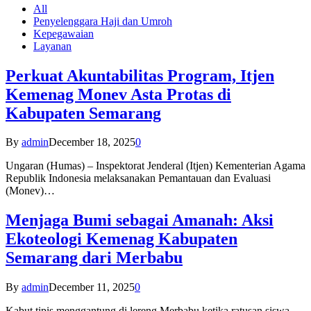
All
Penyelenggara Haji dan Umroh
Kepegawaian
Layanan
Perkuat Akuntabilitas Program, Itjen
Kemenag Monev Asta Protas di
Kabupaten Semarang
By
admin
December 18, 2025
0
Ungaran (Humas) – Inspektorat Jenderal (Itjen) Kementerian Agama
Republik Indonesia melaksanakan Pemantauan dan Evaluasi
(Monev)…
Menjaga Bumi sebagai Amanah: Aksi
Ekoteologi Kemenag Kabupaten
Semarang dari Merbabu
By
admin
December 11, 2025
0
Kabut tipis menggantung di lereng Merbabu ketika ratusan siswa-