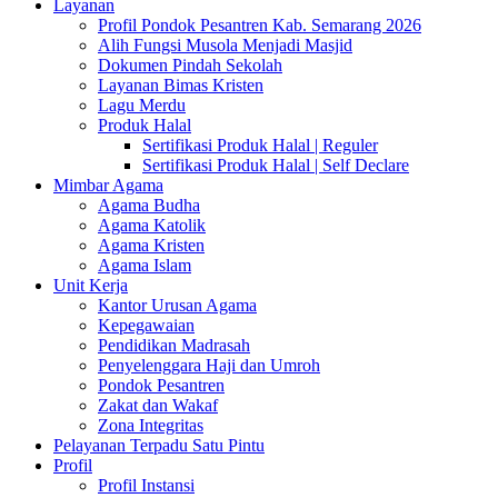
Layanan
Profil Pondok Pesantren Kab. Semarang 2026
Alih Fungsi Musola Menjadi Masjid
Dokumen Pindah Sekolah
Layanan Bimas Kristen
Lagu Merdu
Produk Halal
Sertifikasi Produk Halal | Reguler
Sertifikasi Produk Halal | Self Declare
Mimbar Agama
Agama Budha
Agama Katolik
Agama Kristen
Agama Islam
Unit Kerja
Kantor Urusan Agama
Kepegawaian
Pendidikan Madrasah
Penyelenggara Haji dan Umroh
Pondok Pesantren
Zakat dan Wakaf
Zona Integritas
Pelayanan Terpadu Satu Pintu
Profil
Profil Instansi