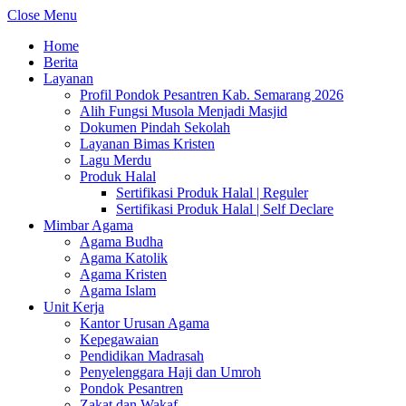
Close Menu
Home
Berita
Layanan
Profil Pondok Pesantren Kab. Semarang 2026
Alih Fungsi Musola Menjadi Masjid
Dokumen Pindah Sekolah
Layanan Bimas Kristen
Lagu Merdu
Produk Halal
Sertifikasi Produk Halal | Reguler
Sertifikasi Produk Halal | Self Declare
Mimbar Agama
Agama Budha
Agama Katolik
Agama Kristen
Agama Islam
Unit Kerja
Kantor Urusan Agama
Kepegawaian
Pendidikan Madrasah
Penyelenggara Haji dan Umroh
Pondok Pesantren
Zakat dan Wakaf