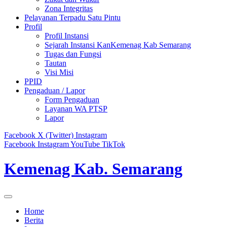
Zona Integritas
Pelayanan Terpadu Satu Pintu
Profil
Profil Instansi
Sejarah Instansi KanKemenag Kab Semarang
Tugas dan Fungsi
Tautan
Visi Misi
PPID
Pengaduan / Lapor
Form Pengaduan
Layanan WA PTSP
Lapor
Facebook
X (Twitter)
Instagram
Facebook
Instagram
YouTube
TikTok
Kemenag Kab. Semarang
Home
Berita