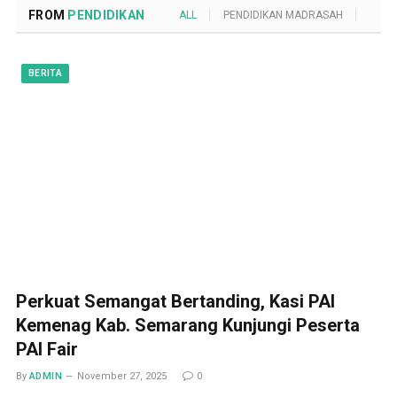
FROM
PENDIDIKAN
ALL
PENDIDIKAN MADRASAH
POND
BERITA
Perkuat Semangat Bertanding, Kasi PAI
Kemenag Kab. Semarang Kunjungi Peserta
PAI Fair
By
ADMIN
November 27, 2025
0