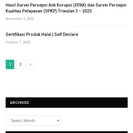
Hasil Survei Persepsi Anti Korupsi (SPAK) dan Survei Persepsi
Kualitas Pelayanan (SPKP) Triwulan 3 – 2025
November 5, 2025
Sertifikasi Produk Halal | Self Declare
October 7, 2025
N
1
2
e
x
t
ARCHIVES