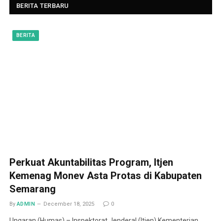
BERITA TERBARU
BERITA
Perkuat Akuntabilitas Program, Itjen
Kemenag Monev Asta Protas di Kabupaten
Semarang
By
ADMIN
December 18, 2025
0
Ungaran (Humas) – Inspektorat Jenderal (Itjen) Kementerian