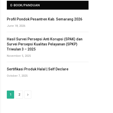
E-BOOK/PANDUAN
Profil Pondok Pesantren Kab. Semarang 2026
June 18, 2026
Hasil Survei Persepsi Anti Korupsi (SPAK) dan
Survei Persepsi Kualitas Pelayanan (SPKP)
Triwulan 3 – 2025
November 5, 2025
Sertifikasi Produk Halal | Self Declare
October 7, 2025
N
1
2
e
x