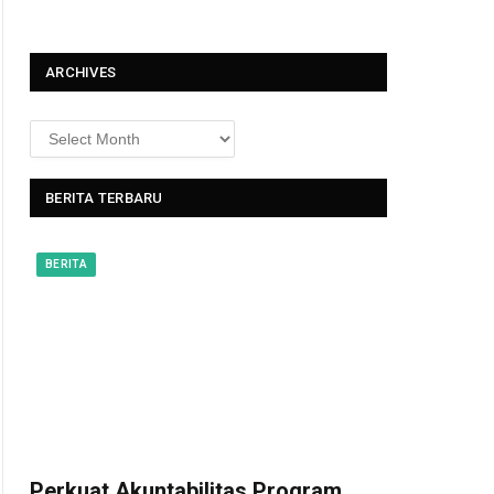
t
ARCHIVES
BERITA TERBARU
BERITA
Perkuat Akuntabilitas Program,