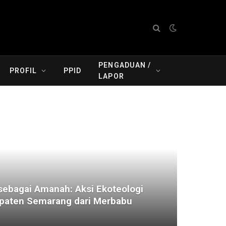
PENGADUAN /
PROFIL
PPID
LAPOR
ebagai Amanah: Aksi Ekoteologi
aten Semarang dari Merbabu