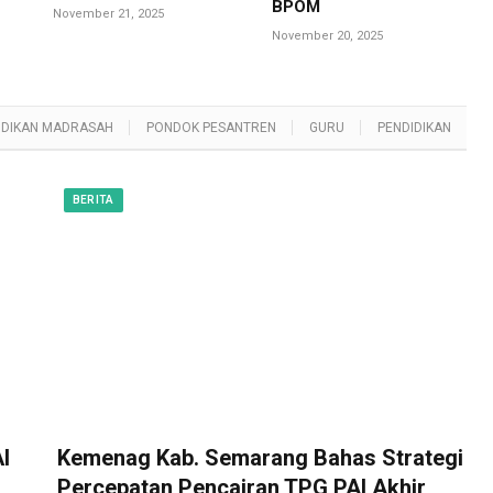
BPOM
November 21, 2025
November 20, 2025
IDIKAN MADRASAH
PONDOK PESANTREN
GURU
PENDIDIKAN
BERITA
I
Kemenag Kab. Semarang Bahas Strategi
Percepatan Pencairan TPG PAI Akhir