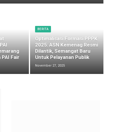
BERITA
at
Optimalisasi Formasi PPPK
 PAI
2025: ASN Kemenag Resmi
emarang
Dilantik, Semangat Baru
 PAI Fair
Untuk Pelayanan Publik
November 27, 2025