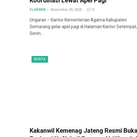
Koordinasi Lewat Apel Pagi
By
ADMIN
November 24, 2025
0
Ungaran – Kantor Kementerian Agama Kabupaten
Semarang gelar apel pagi di Halaman Kantor Setempat,
Senin…
BERITA
Kakanwil Kemenag Jateng Resmi Buk