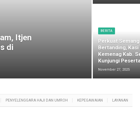
BERITA
am, Itjen
Perkuat Semang
s di
Bertanding, Kasi
Kemenag Kab. S
Kunjungi Peserta
November 27, 2025
PENYELENGGARA HAJI DAN UMROH
KEPEGAWAIAN
LAYANAN