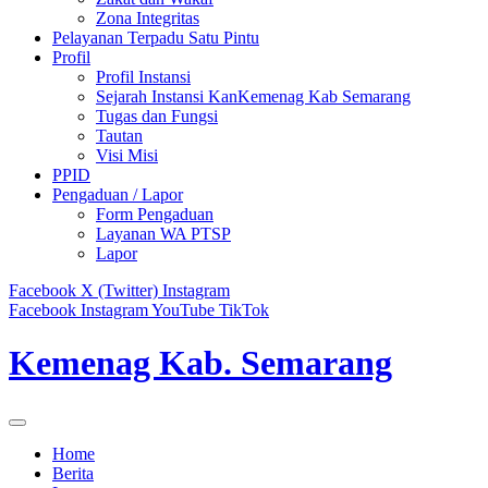
Zona Integritas
Pelayanan Terpadu Satu Pintu
Profil
Profil Instansi
Sejarah Instansi KanKemenag Kab Semarang
Tugas dan Fungsi
Tautan
Visi Misi
PPID
Pengaduan / Lapor
Form Pengaduan
Layanan WA PTSP
Lapor
Facebook
X (Twitter)
Instagram
Facebook
Instagram
YouTube
TikTok
Kemenag Kab. Semarang
Home
Berita