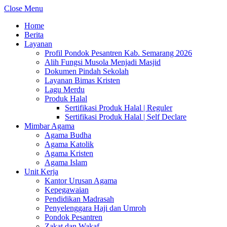
Close Menu
Home
Berita
Layanan
Profil Pondok Pesantren Kab. Semarang 2026
Alih Fungsi Musola Menjadi Masjid
Dokumen Pindah Sekolah
Layanan Bimas Kristen
Lagu Merdu
Produk Halal
Sertifikasi Produk Halal | Reguler
Sertifikasi Produk Halal | Self Declare
Mimbar Agama
Agama Budha
Agama Katolik
Agama Kristen
Agama Islam
Unit Kerja
Kantor Urusan Agama
Kepegawaian
Pendidikan Madrasah
Penyelenggara Haji dan Umroh
Pondok Pesantren
Zakat dan Wakaf