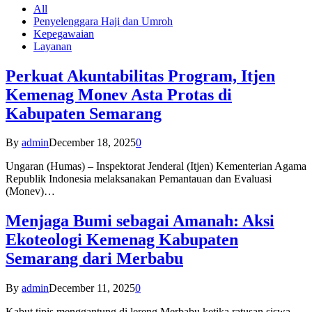
All
Penyelenggara Haji dan Umroh
Kepegawaian
Layanan
Perkuat Akuntabilitas Program, Itjen
Kemenag Monev Asta Protas di
Kabupaten Semarang
By
admin
December 18, 2025
0
Ungaran (Humas) – Inspektorat Jenderal (Itjen) Kementerian Agama
Republik Indonesia melaksanakan Pemantauan dan Evaluasi
(Monev)…
Menjaga Bumi sebagai Amanah: Aksi
Ekoteologi Kemenag Kabupaten
Semarang dari Merbabu
By
admin
December 11, 2025
0
Kabut tipis menggantung di lereng Merbabu ketika ratusan siswa-