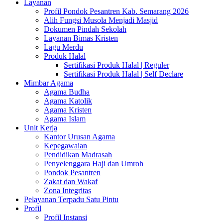
Layanan
Profil Pondok Pesantren Kab. Semarang 2026
Alih Fungsi Musola Menjadi Masjid
Dokumen Pindah Sekolah
Layanan Bimas Kristen
Lagu Merdu
Produk Halal
Sertifikasi Produk Halal | Reguler
Sertifikasi Produk Halal | Self Declare
Mimbar Agama
Agama Budha
Agama Katolik
Agama Kristen
Agama Islam
Unit Kerja
Kantor Urusan Agama
Kepegawaian
Pendidikan Madrasah
Penyelenggara Haji dan Umroh
Pondok Pesantren
Zakat dan Wakaf
Zona Integritas
Pelayanan Terpadu Satu Pintu
Profil
Profil Instansi