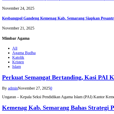
November 24, 2025
Kesbangpol Gandeng Kemenag Kab. Semarang Siapkan Pesantr
November 21, 2025
Mimbar
Agama
All
Agama Budha
Katolik
Kristen
Islam
Perkuat Semangat Bertanding, Kasi PAI 
By
admin
November 27, 2025
0
Ungaran – Kepala Seksi Pendidikan Agama Islam (PAI) Kantor K
Kemenag Kab. Semarang Bahas Strategi P