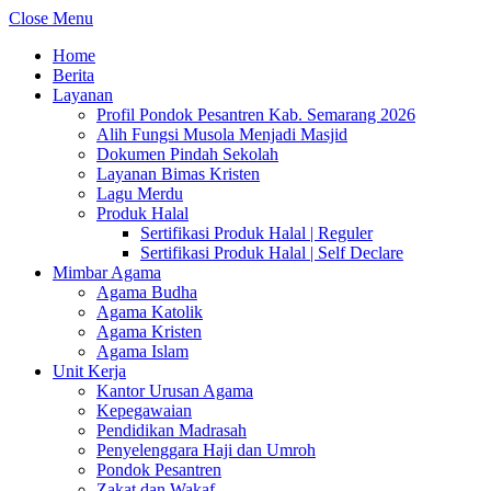
Close Menu
Home
Berita
Layanan
Profil Pondok Pesantren Kab. Semarang 2026
Alih Fungsi Musola Menjadi Masjid
Dokumen Pindah Sekolah
Layanan Bimas Kristen
Lagu Merdu
Produk Halal
Sertifikasi Produk Halal | Reguler
Sertifikasi Produk Halal | Self Declare
Mimbar Agama
Agama Budha
Agama Katolik
Agama Kristen
Agama Islam
Unit Kerja
Kantor Urusan Agama
Kepegawaian
Pendidikan Madrasah
Penyelenggara Haji dan Umroh
Pondok Pesantren
Zakat dan Wakaf