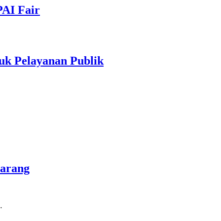
PAI Fair
uk Pelayanan Publik
marang
…