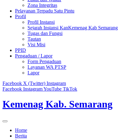
Zona Integritas
Pelayanan Terpadu Satu Pintu
Profil
Profil Instansi
Sejarah Instansi KanKemenag Kab Semarang
Tugas dan Fungsi
Tautan
Visi Misi
PPID
Pengaduan / Lapor
Form Pengaduan
Layanan WA PTSP
Lapor
Facebook
X (Twitter)
Instagram
Facebook
Instagram
YouTube
TikTok
Kemenag Kab. Semarang
Home
Berita