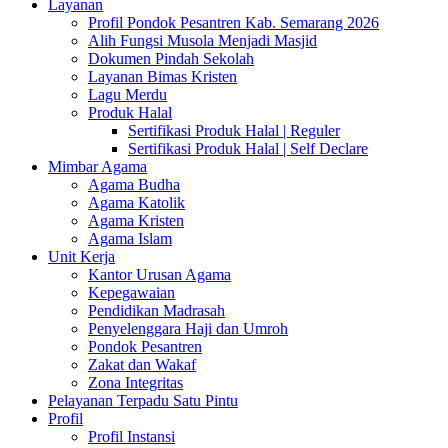
Layanan
Profil Pondok Pesantren Kab. Semarang 2026
Alih Fungsi Musola Menjadi Masjid
Dokumen Pindah Sekolah
Layanan Bimas Kristen
Lagu Merdu
Produk Halal
Sertifikasi Produk Halal | Reguler
Sertifikasi Produk Halal | Self Declare
Mimbar Agama
Agama Budha
Agama Katolik
Agama Kristen
Agama Islam
Unit Kerja
Kantor Urusan Agama
Kepegawaian
Pendidikan Madrasah
Penyelenggara Haji dan Umroh
Pondok Pesantren
Zakat dan Wakaf
Zona Integritas
Pelayanan Terpadu Satu Pintu
Profil
Profil Instansi