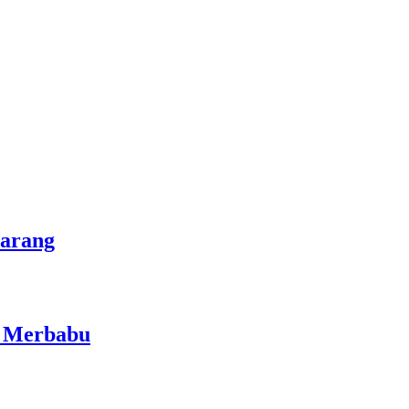
marang
i Merbabu