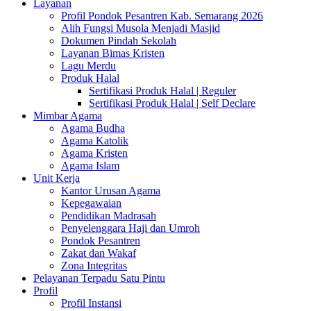
Layanan
Profil Pondok Pesantren Kab. Semarang 2026
Alih Fungsi Musola Menjadi Masjid
Dokumen Pindah Sekolah
Layanan Bimas Kristen
Lagu Merdu
Produk Halal
Sertifikasi Produk Halal | Reguler
Sertifikasi Produk Halal | Self Declare
Mimbar Agama
Agama Budha
Agama Katolik
Agama Kristen
Agama Islam
Unit Kerja
Kantor Urusan Agama
Kepegawaian
Pendidikan Madrasah
Penyelenggara Haji dan Umroh
Pondok Pesantren
Zakat dan Wakaf
Zona Integritas
Pelayanan Terpadu Satu Pintu
Profil
Profil Instansi