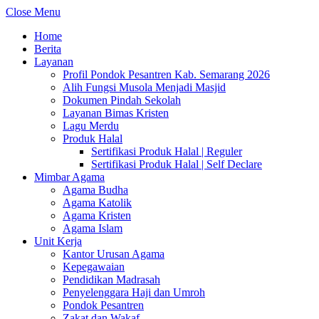
Close Menu
Home
Berita
Layanan
Profil Pondok Pesantren Kab. Semarang 2026
Alih Fungsi Musola Menjadi Masjid
Dokumen Pindah Sekolah
Layanan Bimas Kristen
Lagu Merdu
Produk Halal
Sertifikasi Produk Halal | Reguler
Sertifikasi Produk Halal | Self Declare
Mimbar Agama
Agama Budha
Agama Katolik
Agama Kristen
Agama Islam
Unit Kerja
Kantor Urusan Agama
Kepegawaian
Pendidikan Madrasah
Penyelenggara Haji dan Umroh
Pondok Pesantren
Zakat dan Wakaf