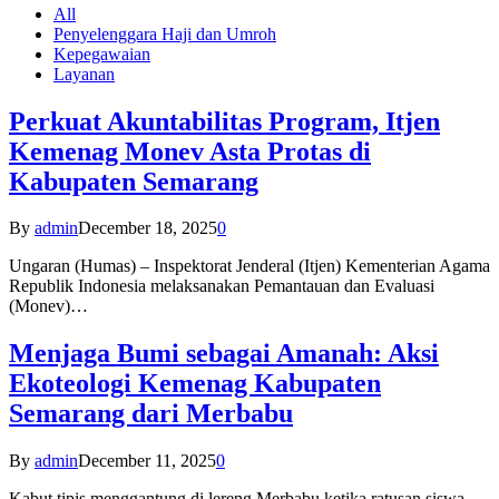
All
Penyelenggara Haji dan Umroh
Kepegawaian
Layanan
Perkuat Akuntabilitas Program, Itjen
Kemenag Monev Asta Protas di
Kabupaten Semarang
By
admin
December 18, 2025
0
Ungaran (Humas) – Inspektorat Jenderal (Itjen) Kementerian Agama
Republik Indonesia melaksanakan Pemantauan dan Evaluasi
(Monev)…
Menjaga Bumi sebagai Amanah: Aksi
Ekoteologi Kemenag Kabupaten
Semarang dari Merbabu
By
admin
December 11, 2025
0
Kabut tipis menggantung di lereng Merbabu ketika ratusan siswa-