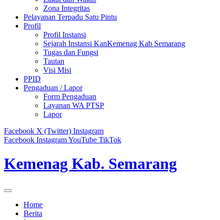
Zona Integritas
Pelayanan Terpadu Satu Pintu
Profil
Profil Instansi
Sejarah Instansi KanKemenag Kab Semarang
Tugas dan Fungsi
Tautan
Visi Misi
PPID
Pengaduan / Lapor
Form Pengaduan
Layanan WA PTSP
Lapor
Facebook
X (Twitter)
Instagram
Facebook
Instagram
YouTube
TikTok
Kemenag Kab. Semarang
Home
Berita