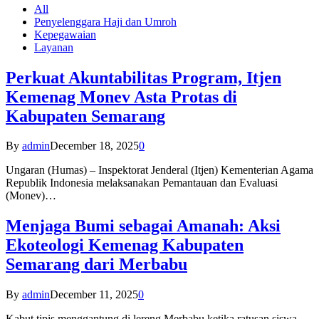
All
Penyelenggara Haji dan Umroh
Kepegawaian
Layanan
Perkuat Akuntabilitas Program, Itjen
Kemenag Monev Asta Protas di
Kabupaten Semarang
By
admin
December 18, 2025
0
Ungaran (Humas) – Inspektorat Jenderal (Itjen) Kementerian Agama
Republik Indonesia melaksanakan Pemantauan dan Evaluasi
(Monev)…
Menjaga Bumi sebagai Amanah: Aksi
Ekoteologi Kemenag Kabupaten
Semarang dari Merbabu
By
admin
December 11, 2025
0
Kabut tipis menggantung di lereng Merbabu ketika ratusan siswa-