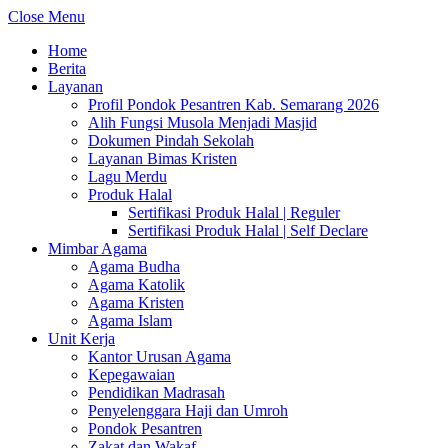
Close Menu
Home
Berita
Layanan
Profil Pondok Pesantren Kab. Semarang 2026
Alih Fungsi Musola Menjadi Masjid
Dokumen Pindah Sekolah
Layanan Bimas Kristen
Lagu Merdu
Produk Halal
Sertifikasi Produk Halal | Reguler
Sertifikasi Produk Halal | Self Declare
Mimbar Agama
Agama Budha
Agama Katolik
Agama Kristen
Agama Islam
Unit Kerja
Kantor Urusan Agama
Kepegawaian
Pendidikan Madrasah
Penyelenggara Haji dan Umroh
Pondok Pesantren
Zakat dan Wakaf