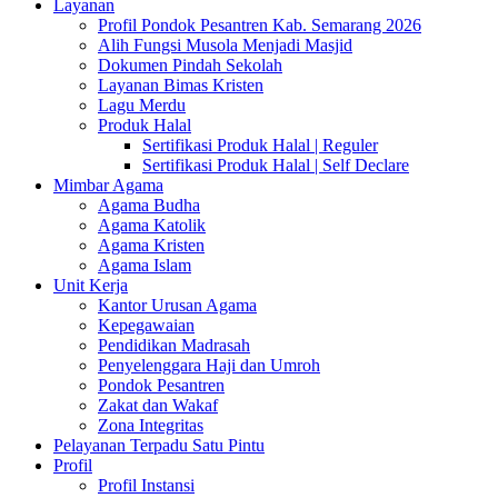
Layanan
Profil Pondok Pesantren Kab. Semarang 2026
Alih Fungsi Musola Menjadi Masjid
Dokumen Pindah Sekolah
Layanan Bimas Kristen
Lagu Merdu
Produk Halal
Sertifikasi Produk Halal | Reguler
Sertifikasi Produk Halal | Self Declare
Mimbar Agama
Agama Budha
Agama Katolik
Agama Kristen
Agama Islam
Unit Kerja
Kantor Urusan Agama
Kepegawaian
Pendidikan Madrasah
Penyelenggara Haji dan Umroh
Pondok Pesantren
Zakat dan Wakaf
Zona Integritas
Pelayanan Terpadu Satu Pintu
Profil
Profil Instansi