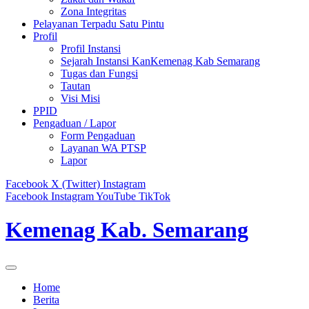
Zona Integritas
Pelayanan Terpadu Satu Pintu
Profil
Profil Instansi
Sejarah Instansi KanKemenag Kab Semarang
Tugas dan Fungsi
Tautan
Visi Misi
PPID
Pengaduan / Lapor
Form Pengaduan
Layanan WA PTSP
Lapor
Facebook
X (Twitter)
Instagram
Facebook
Instagram
YouTube
TikTok
Kemenag Kab. Semarang
Home
Berita