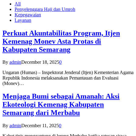
All
Penyelenggara Haji dan Umroh
Kepegawaian
Layanan
Perkuat Akuntabilitas Program, Itjen
Kemenag Monev Asta Protas di
Kabupaten Semarang
By
admin
December 18, 2025
0
Ungaran (Humas) – Inspektorat Jenderal (Itjen) Kementerian Agama
Republik Indonesia melaksanakan Pemantauan dan Evaluasi
(Monev)…
Menjaga Bumi sebagai Amanah: Aksi
Ekoteologi Kemenag Kabupaten
Semarang dari Merbabu
By
admin
December 11, 2025
0
Kabut tipis menggantung di lereng Merbabu ketika ratusan siswa-