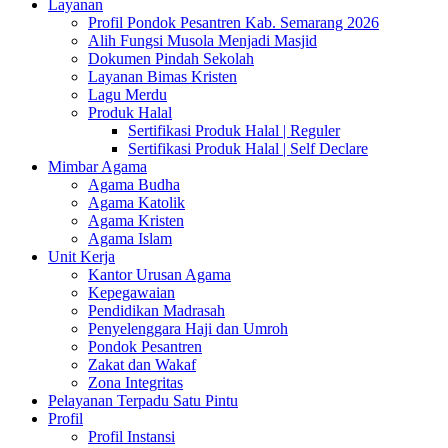
Layanan
Profil Pondok Pesantren Kab. Semarang 2026
Alih Fungsi Musola Menjadi Masjid
Dokumen Pindah Sekolah
Layanan Bimas Kristen
Lagu Merdu
Produk Halal
Sertifikasi Produk Halal | Reguler
Sertifikasi Produk Halal | Self Declare
Mimbar Agama
Agama Budha
Agama Katolik
Agama Kristen
Agama Islam
Unit Kerja
Kantor Urusan Agama
Kepegawaian
Pendidikan Madrasah
Penyelenggara Haji dan Umroh
Pondok Pesantren
Zakat dan Wakaf
Zona Integritas
Pelayanan Terpadu Satu Pintu
Profil
Profil Instansi