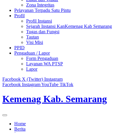
Zona Integritas
Pelayanan Terpadu Satu Pintu
Profil
Profil Instansi
Sejarah Instansi KanKemenag Kab Semarang
Tugas dan Fungsi
Tautan
Visi Misi
PPID
Pengaduan / Lapor
Form Pengaduan
Layanan WA PTSP
Lapor
Facebook
X (Twitter)
Instagram
Facebook
Instagram
YouTube
TikTok
Kemenag Kab. Semarang
Home
Berita