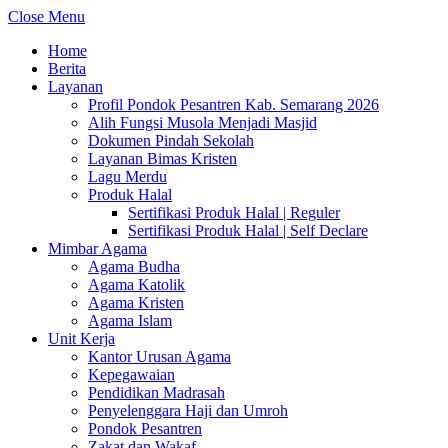
Close Menu
Home
Berita
Layanan
Profil Pondok Pesantren Kab. Semarang 2026
Alih Fungsi Musola Menjadi Masjid
Dokumen Pindah Sekolah
Layanan Bimas Kristen
Lagu Merdu
Produk Halal
Sertifikasi Produk Halal | Reguler
Sertifikasi Produk Halal | Self Declare
Mimbar Agama
Agama Budha
Agama Katolik
Agama Kristen
Agama Islam
Unit Kerja
Kantor Urusan Agama
Kepegawaian
Pendidikan Madrasah
Penyelenggara Haji dan Umroh
Pondok Pesantren
Zakat dan Wakaf