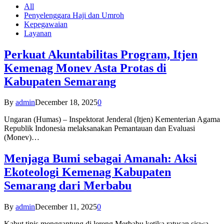
All
Penyelenggara Haji dan Umroh
Kepegawaian
Layanan
Perkuat Akuntabilitas Program, Itjen
Kemenag Monev Asta Protas di
Kabupaten Semarang
By
admin
December 18, 2025
0
Ungaran (Humas) – Inspektorat Jenderal (Itjen) Kementerian Agama
Republik Indonesia melaksanakan Pemantauan dan Evaluasi
(Monev)…
Menjaga Bumi sebagai Amanah: Aksi
Ekoteologi Kemenag Kabupaten
Semarang dari Merbabu
By
admin
December 11, 2025
0
Kabut tipis menggantung di lereng Merbabu ketika ratusan siswa-