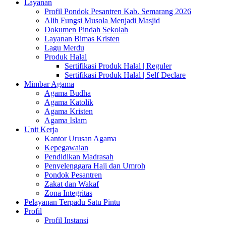
Layanan
Profil Pondok Pesantren Kab. Semarang 2026
Alih Fungsi Musola Menjadi Masjid
Dokumen Pindah Sekolah
Layanan Bimas Kristen
Lagu Merdu
Produk Halal
Sertifikasi Produk Halal | Reguler
Sertifikasi Produk Halal | Self Declare
Mimbar Agama
Agama Budha
Agama Katolik
Agama Kristen
Agama Islam
Unit Kerja
Kantor Urusan Agama
Kepegawaian
Pendidikan Madrasah
Penyelenggara Haji dan Umroh
Pondok Pesantren
Zakat dan Wakaf
Zona Integritas
Pelayanan Terpadu Satu Pintu
Profil
Profil Instansi