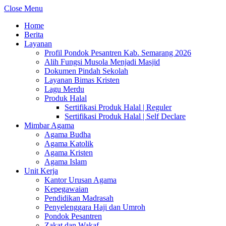
Close Menu
Home
Berita
Layanan
Profil Pondok Pesantren Kab. Semarang 2026
Alih Fungsi Musola Menjadi Masjid
Dokumen Pindah Sekolah
Layanan Bimas Kristen
Lagu Merdu
Produk Halal
Sertifikasi Produk Halal | Reguler
Sertifikasi Produk Halal | Self Declare
Mimbar Agama
Agama Budha
Agama Katolik
Agama Kristen
Agama Islam
Unit Kerja
Kantor Urusan Agama
Kepegawaian
Pendidikan Madrasah
Penyelenggara Haji dan Umroh
Pondok Pesantren
Zakat dan Wakaf