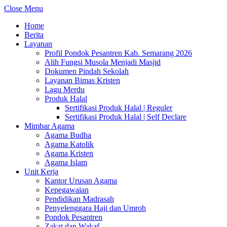
Close Menu
Home
Berita
Layanan
Profil Pondok Pesantren Kab. Semarang 2026
Alih Fungsi Musola Menjadi Masjid
Dokumen Pindah Sekolah
Layanan Bimas Kristen
Lagu Merdu
Produk Halal
Sertifikasi Produk Halal | Reguler
Sertifikasi Produk Halal | Self Declare
Mimbar Agama
Agama Budha
Agama Katolik
Agama Kristen
Agama Islam
Unit Kerja
Kantor Urusan Agama
Kepegawaian
Pendidikan Madrasah
Penyelenggara Haji dan Umroh
Pondok Pesantren
Zakat dan Wakaf