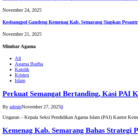
November 24, 2025
Kesbangpol Gandeng Kemenag Kab. Semarang Siapkan Pesantr
November 21, 2025
Mimbar
Agama
All
Agama Budha
Katolik
Kristen
Islam
Perkuat Semangat Bertanding, Kasi PAI 
By
admin
November 27, 2025
0
Ungaran – Kepala Seksi Pendidikan Agama Islam (PAI) Kantor K
Kemenag Kab. Semarang Bahas Strategi P