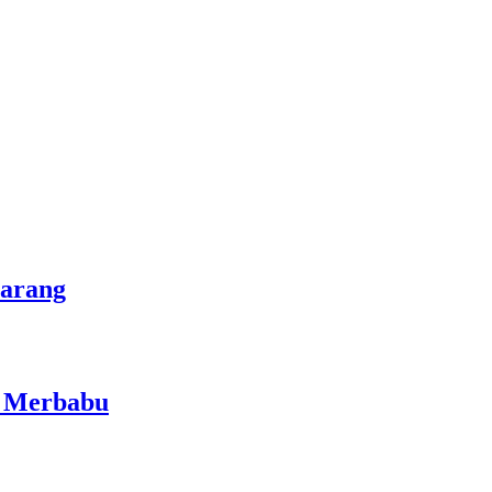
marang
i Merbabu