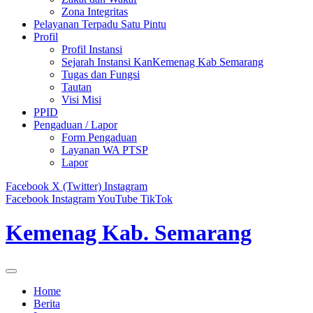
Zona Integritas
Pelayanan Terpadu Satu Pintu
Profil
Profil Instansi
Sejarah Instansi KanKemenag Kab Semarang
Tugas dan Fungsi
Tautan
Visi Misi
PPID
Pengaduan / Lapor
Form Pengaduan
Layanan WA PTSP
Lapor
Facebook
X (Twitter)
Instagram
Facebook
Instagram
YouTube
TikTok
Kemenag Kab. Semarang
Home
Berita