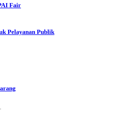
PAI Fair
uk Pelayanan Publik
marang
…