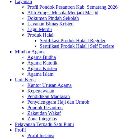
Layanan
Profil Pondok Pesantren Kab. Semarang 2026
Alih Fungsi Musola Menjadi Masjid
Dokumen Pindah Sekolah
Layanan Bimas Kristen
Lagu Merdu
Produk Halal
Sertifikasi Produk Halal | Reguler
Sertifikasi Produk Halal | Self Declare
Mimbar Agama
Agama Budha
Agama Katolik
Agama Kristen
Agama Islam
Unit Kerja
Kantor Urusan Agama
Kepegawaian
Pendidikan Madrasah
Penyelenggara Haji dan Umroh
Pondok Pesantren
Zakat dan Wakaf
Zona Integritas
Pelayanan Terpadu Satu Pintu
Profil
Profil Instansi