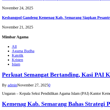
November 24, 2025
Kesbangpol Gandeng Kemenag Kab. Semarang Siapkan Pesantr
November 21, 2025
Mimbar
Agama
All
Agama Budha
Katolik
Kristen
Islam
Perkuat Semangat Bertanding, Kasi PAI 
By
admin
November 27, 2025
0
Ungaran – Kepala Seksi Pendidikan Agama Islam (PAI) Kantor K
Kemenag Kab. Semarang Bahas Strategi P