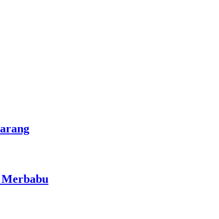
marang
i Merbabu