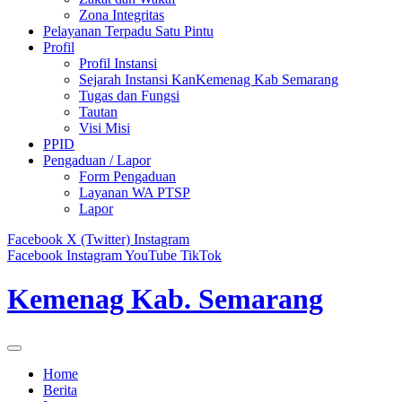
Zona Integritas
Pelayanan Terpadu Satu Pintu
Profil
Profil Instansi
Sejarah Instansi KanKemenag Kab Semarang
Tugas dan Fungsi
Tautan
Visi Misi
PPID
Pengaduan / Lapor
Form Pengaduan
Layanan WA PTSP
Lapor
Facebook
X (Twitter)
Instagram
Facebook
Instagram
YouTube
TikTok
Kemenag Kab. Semarang
Home
Berita