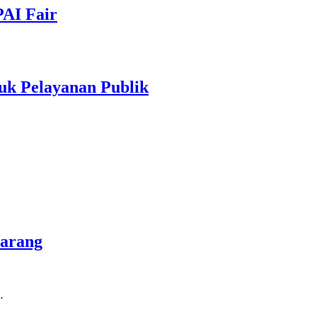
PAI Fair
uk Pelayanan Publik
marang
…