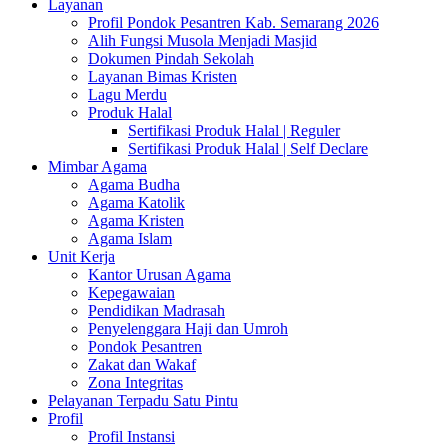
Layanan
Profil Pondok Pesantren Kab. Semarang 2026
Alih Fungsi Musola Menjadi Masjid
Dokumen Pindah Sekolah
Layanan Bimas Kristen
Lagu Merdu
Produk Halal
Sertifikasi Produk Halal | Reguler
Sertifikasi Produk Halal | Self Declare
Mimbar Agama
Agama Budha
Agama Katolik
Agama Kristen
Agama Islam
Unit Kerja
Kantor Urusan Agama
Kepegawaian
Pendidikan Madrasah
Penyelenggara Haji dan Umroh
Pondok Pesantren
Zakat dan Wakaf
Zona Integritas
Pelayanan Terpadu Satu Pintu
Profil
Profil Instansi