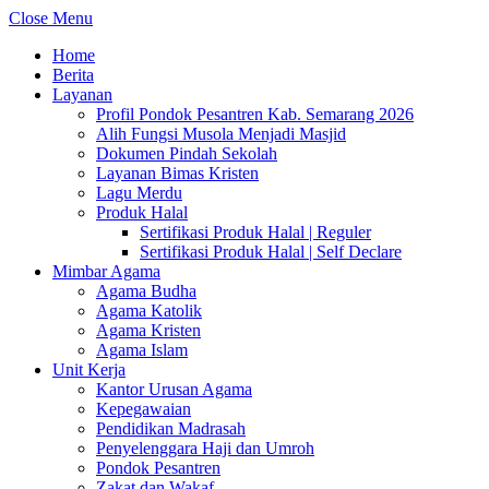
Close Menu
Home
Berita
Layanan
Profil Pondok Pesantren Kab. Semarang 2026
Alih Fungsi Musola Menjadi Masjid
Dokumen Pindah Sekolah
Layanan Bimas Kristen
Lagu Merdu
Produk Halal
Sertifikasi Produk Halal | Reguler
Sertifikasi Produk Halal | Self Declare
Mimbar Agama
Agama Budha
Agama Katolik
Agama Kristen
Agama Islam
Unit Kerja
Kantor Urusan Agama
Kepegawaian
Pendidikan Madrasah
Penyelenggara Haji dan Umroh
Pondok Pesantren
Zakat dan Wakaf