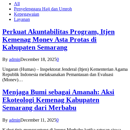
All
Penyelenggara Haji dan Umroh
Kepegawaian
Layanan
Perkuat Akuntabilitas Program, Itjen
Kemenag Monev Asta Protas di
Kabupaten Semarang
By
admin
December 18, 2025
0
Ungaran (Humas) – Inspektorat Jenderal (Itjen) Kementerian Agama
Republik Indonesia melaksanakan Pemantauan dan Evaluasi
(Monev)…
Menjaga Bumi sebagai Amanah: Aksi
Ekoteologi Kemenag Kabupaten
Semarang dari Merbabu
By
admin
December 11, 2025
0
Kabut tipis menggantung di lereng Merbabu ketika ratusan siswa-