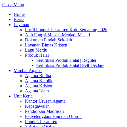
Close Menu
Home
Berita
Layanan
Profil Pondok Pesantren Kab. Semarang 2026
Alih Fungsi Musola Menjadi Masjid
Dokumen Pindah Sekolah
Layanan Bimas Kristen
Lagu Merdu
Produk Halal
Sertifikasi Produk Halal | Reguler
Sertifikasi Produk Halal | Self Declare
Mimbar Agama
Agama Budha
Agama Katolik
Agama Kristen
Agama Islam
Unit Kerja
Kantor Urusan Agama
Kepegawaian
Pendidikan Madrasah
Penyelenggara Haji dan Umroh
Pondok Pesantren
Zakat dan Wakaf