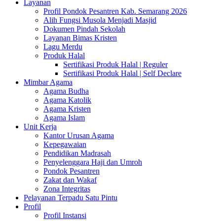
Layanan
Profil Pondok Pesantren Kab. Semarang 2026
Alih Fungsi Musola Menjadi Masjid
Dokumen Pindah Sekolah
Layanan Bimas Kristen
Lagu Merdu
Produk Halal
Sertifikasi Produk Halal | Reguler
Sertifikasi Produk Halal | Self Declare
Mimbar Agama
Agama Budha
Agama Katolik
Agama Kristen
Agama Islam
Unit Kerja
Kantor Urusan Agama
Kepegawaian
Pendidikan Madrasah
Penyelenggara Haji dan Umroh
Pondok Pesantren
Zakat dan Wakaf
Zona Integritas
Pelayanan Terpadu Satu Pintu
Profil
Profil Instansi