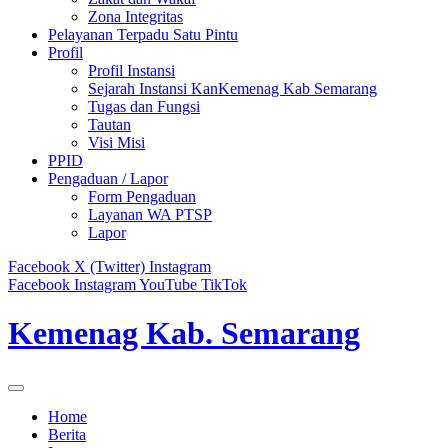
Zona Integritas
Pelayanan Terpadu Satu Pintu
Profil
Profil Instansi
Sejarah Instansi KanKemenag Kab Semarang
Tugas dan Fungsi
Tautan
Visi Misi
PPID
Pengaduan / Lapor
Form Pengaduan
Layanan WA PTSP
Lapor
Facebook
X (Twitter)
Instagram
Facebook
Instagram
YouTube
TikTok
Kemenag Kab. Semarang
Home
Berita