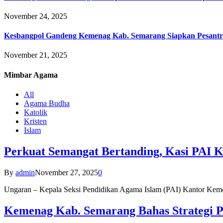
November 24, 2025
Kesbangpol Gandeng Kemenag Kab. Semarang Siapkan Pesantr
November 21, 2025
Mimbar
Agama
All
Agama Budha
Katolik
Kristen
Islam
Perkuat Semangat Bertanding, Kasi PAI 
By
admin
November 27, 2025
0
Ungaran – Kepala Seksi Pendidikan Agama Islam (PAI) Kantor K
Kemenag Kab. Semarang Bahas Strategi P