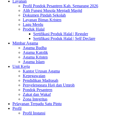
Layanan
Profil Pondok Pesantren Kab. Semarang 2026
Alih Fungsi Musola Menjadi Masjid
Dokumen Pindah Sekolah
Layanan Bimas Kristen
Lagu Merdu
Produk Halal
Sertifikasi Produk Halal | Reguler
Sertifikasi Produk Halal | Self Declare
Mimbar Agama
Agama Budha
Agama Katolik
Agama Kristen
Agama Islam
Unit Kerja
Kantor Urusan Agama
Kepegawaian
Pendidikan Madrasah
Penyelenggara Haji dan Umroh
Pondok Pesantren
Zakat dan Wakaf
Zona Integritas
Pelayanan Terpadu Satu Pintu
Profil
Profil Instansi