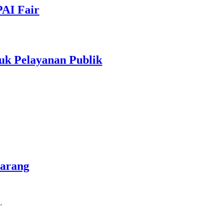
PAI Fair
uk Pelayanan Publik
marang
…