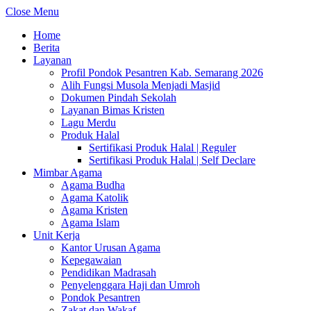
Close Menu
Home
Berita
Layanan
Profil Pondok Pesantren Kab. Semarang 2026
Alih Fungsi Musola Menjadi Masjid
Dokumen Pindah Sekolah
Layanan Bimas Kristen
Lagu Merdu
Produk Halal
Sertifikasi Produk Halal | Reguler
Sertifikasi Produk Halal | Self Declare
Mimbar Agama
Agama Budha
Agama Katolik
Agama Kristen
Agama Islam
Unit Kerja
Kantor Urusan Agama
Kepegawaian
Pendidikan Madrasah
Penyelenggara Haji dan Umroh
Pondok Pesantren
Zakat dan Wakaf