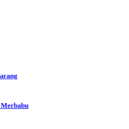
marang
i Merbabu