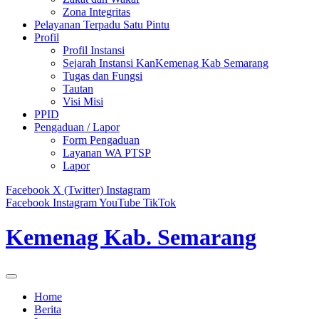
Zona Integritas
Pelayanan Terpadu Satu Pintu
Profil
Profil Instansi
Sejarah Instansi KanKemenag Kab Semarang
Tugas dan Fungsi
Tautan
Visi Misi
PPID
Pengaduan / Lapor
Form Pengaduan
Layanan WA PTSP
Lapor
Facebook
X (Twitter)
Instagram
Facebook
Instagram
YouTube
TikTok
Kemenag Kab. Semarang
Home
Berita