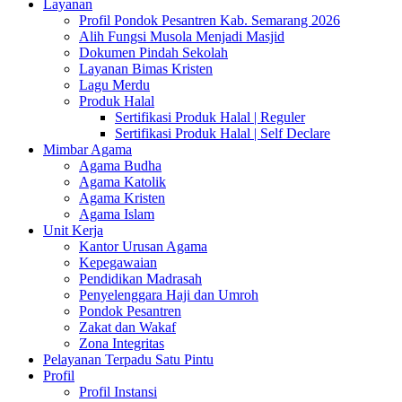
Layanan
Profil Pondok Pesantren Kab. Semarang 2026
Alih Fungsi Musola Menjadi Masjid
Dokumen Pindah Sekolah
Layanan Bimas Kristen
Lagu Merdu
Produk Halal
Sertifikasi Produk Halal | Reguler
Sertifikasi Produk Halal | Self Declare
Mimbar Agama
Agama Budha
Agama Katolik
Agama Kristen
Agama Islam
Unit Kerja
Kantor Urusan Agama
Kepegawaian
Pendidikan Madrasah
Penyelenggara Haji dan Umroh
Pondok Pesantren
Zakat dan Wakaf
Zona Integritas
Pelayanan Terpadu Satu Pintu
Profil
Profil Instansi