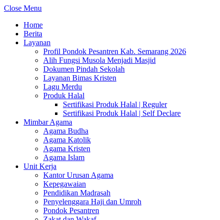
Close Menu
Home
Berita
Layanan
Profil Pondok Pesantren Kab. Semarang 2026
Alih Fungsi Musola Menjadi Masjid
Dokumen Pindah Sekolah
Layanan Bimas Kristen
Lagu Merdu
Produk Halal
Sertifikasi Produk Halal | Reguler
Sertifikasi Produk Halal | Self Declare
Mimbar Agama
Agama Budha
Agama Katolik
Agama Kristen
Agama Islam
Unit Kerja
Kantor Urusan Agama
Kepegawaian
Pendidikan Madrasah
Penyelenggara Haji dan Umroh
Pondok Pesantren
Zakat dan Wakaf