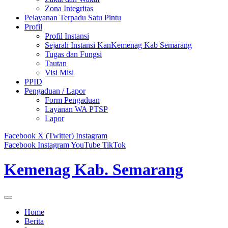
Zona Integritas
Pelayanan Terpadu Satu Pintu
Profil
Profil Instansi
Sejarah Instansi KanKemenag Kab Semarang
Tugas dan Fungsi
Tautan
Visi Misi
PPID
Pengaduan / Lapor
Form Pengaduan
Layanan WA PTSP
Lapor
Facebook
X (Twitter)
Instagram
Facebook
Instagram
YouTube
TikTok
Kemenag Kab. Semarang
Home
Berita