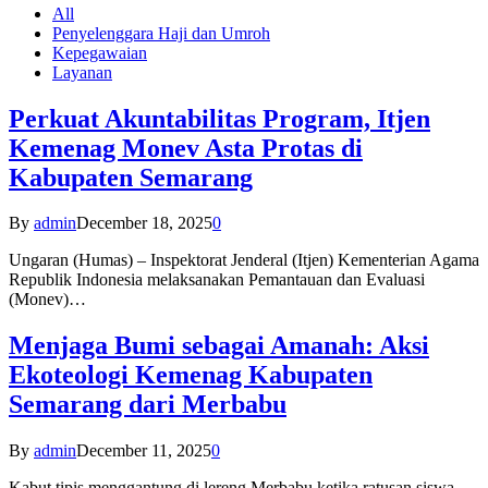
All
Penyelenggara Haji dan Umroh
Kepegawaian
Layanan
Perkuat Akuntabilitas Program, Itjen
Kemenag Monev Asta Protas di
Kabupaten Semarang
By
admin
December 18, 2025
0
Ungaran (Humas) – Inspektorat Jenderal (Itjen) Kementerian Agama
Republik Indonesia melaksanakan Pemantauan dan Evaluasi
(Monev)…
Menjaga Bumi sebagai Amanah: Aksi
Ekoteologi Kemenag Kabupaten
Semarang dari Merbabu
By
admin
December 11, 2025
0
Kabut tipis menggantung di lereng Merbabu ketika ratusan siswa-