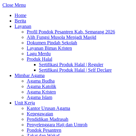
Close Menu
Home
Berita
Layanan
Profil Pondok Pesantren Kab. Semarang 2026
Alih Fungsi Musola Menjadi Masjid
Dokumen Pindah Sekolah
Layanan Bimas Kristen
Lagu Merdu
Produk Halal
Sertifikasi Produk Halal | Reguler
Sertifikasi Produk Halal | Self Declare
Mimbar Agama
Agama Budha
Agama Katolik
Agama Kristen
Agama Islam
Unit Kerja
Kantor Urusan Agama
Kepegawaian
Pendidikan Madrasah
Penyelenggara Haji dan Umroh
Pondok Pesantren
Zakat dan Wakaf