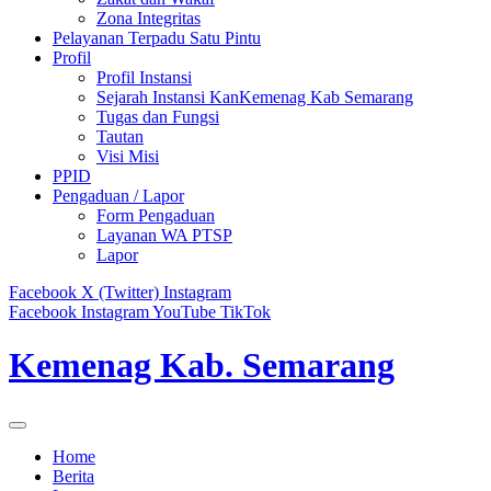
Zona Integritas
Pelayanan Terpadu Satu Pintu
Profil
Profil Instansi
Sejarah Instansi KanKemenag Kab Semarang
Tugas dan Fungsi
Tautan
Visi Misi
PPID
Pengaduan / Lapor
Form Pengaduan
Layanan WA PTSP
Lapor
Facebook
X (Twitter)
Instagram
Facebook
Instagram
YouTube
TikTok
Kemenag Kab. Semarang
Home
Berita