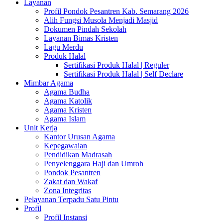
Layanan
Profil Pondok Pesantren Kab. Semarang 2026
Alih Fungsi Musola Menjadi Masjid
Dokumen Pindah Sekolah
Layanan Bimas Kristen
Lagu Merdu
Produk Halal
Sertifikasi Produk Halal | Reguler
Sertifikasi Produk Halal | Self Declare
Mimbar Agama
Agama Budha
Agama Katolik
Agama Kristen
Agama Islam
Unit Kerja
Kantor Urusan Agama
Kepegawaian
Pendidikan Madrasah
Penyelenggara Haji dan Umroh
Pondok Pesantren
Zakat dan Wakaf
Zona Integritas
Pelayanan Terpadu Satu Pintu
Profil
Profil Instansi