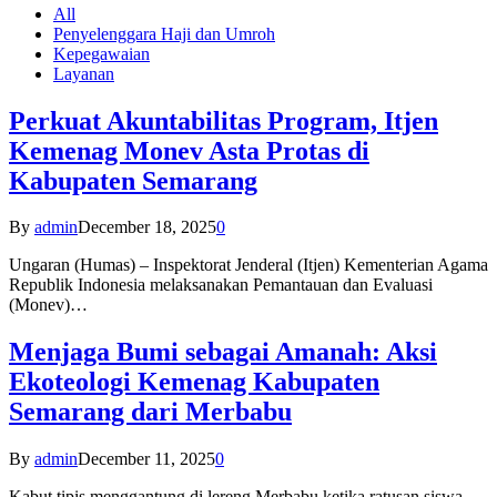
All
Penyelenggara Haji dan Umroh
Kepegawaian
Layanan
Perkuat Akuntabilitas Program, Itjen
Kemenag Monev Asta Protas di
Kabupaten Semarang
By
admin
December 18, 2025
0
Ungaran (Humas) – Inspektorat Jenderal (Itjen) Kementerian Agama
Republik Indonesia melaksanakan Pemantauan dan Evaluasi
(Monev)…
Menjaga Bumi sebagai Amanah: Aksi
Ekoteologi Kemenag Kabupaten
Semarang dari Merbabu
By
admin
December 11, 2025
0
Kabut tipis menggantung di lereng Merbabu ketika ratusan siswa-