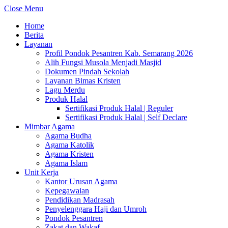
Close Menu
Home
Berita
Layanan
Profil Pondok Pesantren Kab. Semarang 2026
Alih Fungsi Musola Menjadi Masjid
Dokumen Pindah Sekolah
Layanan Bimas Kristen
Lagu Merdu
Produk Halal
Sertifikasi Produk Halal | Reguler
Sertifikasi Produk Halal | Self Declare
Mimbar Agama
Agama Budha
Agama Katolik
Agama Kristen
Agama Islam
Unit Kerja
Kantor Urusan Agama
Kepegawaian
Pendidikan Madrasah
Penyelenggara Haji dan Umroh
Pondok Pesantren
Zakat dan Wakaf