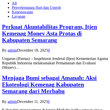
All
Penyelenggara Haji dan Umroh
Kepegawaian
Layanan
Perkuat Akuntabilitas Program, Itjen
Kemenag Monev Asta Protas di
Kabupaten Semarang
By
admin
December 18, 2025
0
Ungaran (Humas) – Inspektorat Jenderal (Itjen) Kementerian Agama
Republik Indonesia melaksanakan Pemantauan dan Evaluasi
(Monev)…
Menjaga Bumi sebagai Amanah: Aksi
Ekoteologi Kemenag Kabupaten
Semarang dari Merbabu
By
admin
December 11, 2025
0
Kabut tipis menggantung di lereng Merbabu ketika ratusan siswa-