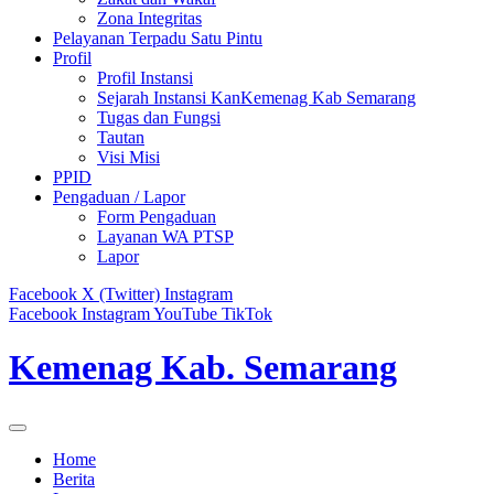
Zona Integritas
Pelayanan Terpadu Satu Pintu
Profil
Profil Instansi
Sejarah Instansi KanKemenag Kab Semarang
Tugas dan Fungsi
Tautan
Visi Misi
PPID
Pengaduan / Lapor
Form Pengaduan
Layanan WA PTSP
Lapor
Facebook
X (Twitter)
Instagram
Facebook
Instagram
YouTube
TikTok
Kemenag Kab. Semarang
Home
Berita