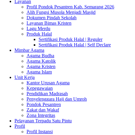
Layanan
Profil Pondok Pesantren Kab. Semarang 2026
Alih Fungsi Musola Menjadi Masjid
Dokumen Pindah Sekolah
Layanan Bimas Kristen
Lagu Merdu
Produk Halal
Sertifikasi Produk Halal | Reguler
Sertifikasi Produk Halal | Self Declare
Mimbar Agama
Agama Budha
Agama Katolik
Agama Kristen
Agama Islam
Unit Kerja
Kantor Urusan Agama
Kepegawaian
Pendidikan Madrasah
Penyelenggara Haji dan Umroh
Pondok Pesantren
Zakat dan Wakaf
Zona Integritas
Pelayanan Terpadu Satu Pintu
Profil
Profil Instansi