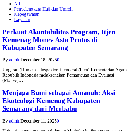
All
Penyelenggara Haji dan Umroh
Kepegawaian
Layanan
Perkuat Akuntabilitas Program, Itjen
Kemenag Monev Asta Protas di
Kabupaten Semarang
By
admin
December 18, 2025
0
Ungaran (Humas) – Inspektorat Jenderal (Itjen) Kementerian Agama
Republik Indonesia melaksanakan Pemantauan dan Evaluasi
(Monev)…
Menjaga Bumi sebagai Amanah: Aksi
Ekoteologi Kemenag Kabupaten
Semarang dari Merbabu
By
admin
December 11, 2025
0
Kabut tipis menggantung di lereng Merbabu ketika ratusan siswa-