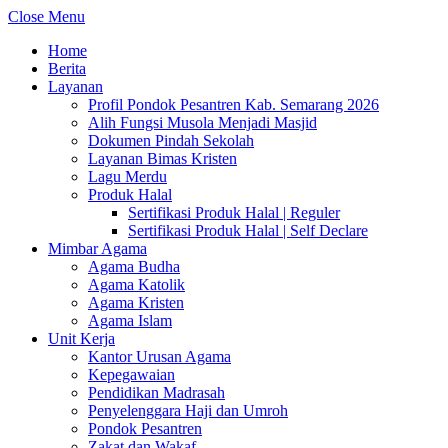
Close Menu
Home
Berita
Layanan
Profil Pondok Pesantren Kab. Semarang 2026
Alih Fungsi Musola Menjadi Masjid
Dokumen Pindah Sekolah
Layanan Bimas Kristen
Lagu Merdu
Produk Halal
Sertifikasi Produk Halal | Reguler
Sertifikasi Produk Halal | Self Declare
Mimbar Agama
Agama Budha
Agama Katolik
Agama Kristen
Agama Islam
Unit Kerja
Kantor Urusan Agama
Kepegawaian
Pendidikan Madrasah
Penyelenggara Haji dan Umroh
Pondok Pesantren
Zakat dan Wakaf