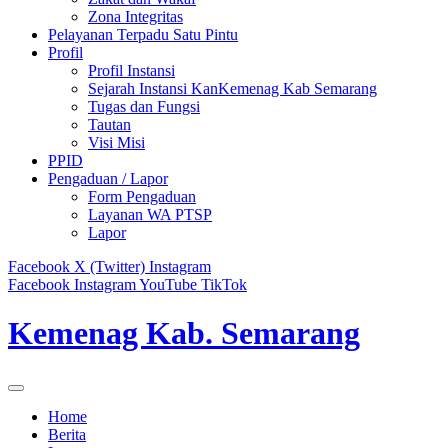
Zona Integritas
Pelayanan Terpadu Satu Pintu
Profil
Profil Instansi
Sejarah Instansi KanKemenag Kab Semarang
Tugas dan Fungsi
Tautan
Visi Misi
PPID
Pengaduan / Lapor
Form Pengaduan
Layanan WA PTSP
Lapor
Facebook
X (Twitter)
Instagram
Facebook
Instagram
YouTube
TikTok
Kemenag Kab. Semarang
Home
Berita