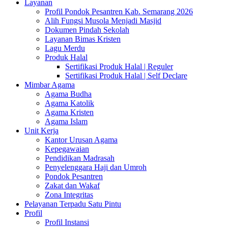
Layanan
Profil Pondok Pesantren Kab. Semarang 2026
Alih Fungsi Musola Menjadi Masjid
Dokumen Pindah Sekolah
Layanan Bimas Kristen
Lagu Merdu
Produk Halal
Sertifikasi Produk Halal | Reguler
Sertifikasi Produk Halal | Self Declare
Mimbar Agama
Agama Budha
Agama Katolik
Agama Kristen
Agama Islam
Unit Kerja
Kantor Urusan Agama
Kepegawaian
Pendidikan Madrasah
Penyelenggara Haji dan Umroh
Pondok Pesantren
Zakat dan Wakaf
Zona Integritas
Pelayanan Terpadu Satu Pintu
Profil
Profil Instansi