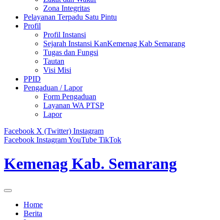
Zona Integritas
Pelayanan Terpadu Satu Pintu
Profil
Profil Instansi
Sejarah Instansi KanKemenag Kab Semarang
Tugas dan Fungsi
Tautan
Visi Misi
PPID
Pengaduan / Lapor
Form Pengaduan
Layanan WA PTSP
Lapor
Facebook
X (Twitter)
Instagram
Facebook
Instagram
YouTube
TikTok
Kemenag Kab. Semarang
Home
Berita