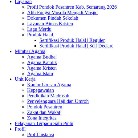
Layanan
Profil Pondok Pesantren Kab. Semarang 2026
Alih Fungsi Musola Menjadi Masjid
Dokumen Pindah Sekolah
Layanan Bimas Kristen
Lagu Merdu
Produk Halal
Sertifikasi Produk Halal | Reguler
Sertifikasi Produk Halal | Self Declare
Mimbar Agama
Agama Budha
Agama Katolik
Agama Kristen
Agama Islam
Unit Kerja
Kantor Urusan Agama
Kepegawaian
Pendidikan Madrasah
Penyelenggara Haji dan Umroh
Pondok Pesantren
Zakat dan Wakaf
Zona Integritas
Pelayanan Terpadu Satu Pintu
Profil
Profil Instansi