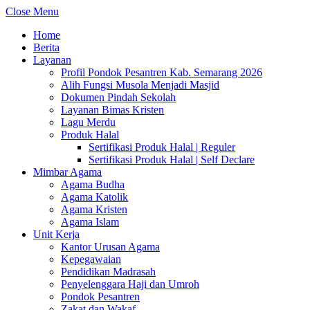
Close Menu
Home
Berita
Layanan
Profil Pondok Pesantren Kab. Semarang 2026
Alih Fungsi Musola Menjadi Masjid
Dokumen Pindah Sekolah
Layanan Bimas Kristen
Lagu Merdu
Produk Halal
Sertifikasi Produk Halal | Reguler
Sertifikasi Produk Halal | Self Declare
Mimbar Agama
Agama Budha
Agama Katolik
Agama Kristen
Agama Islam
Unit Kerja
Kantor Urusan Agama
Kepegawaian
Pendidikan Madrasah
Penyelenggara Haji dan Umroh
Pondok Pesantren
Zakat dan Wakaf