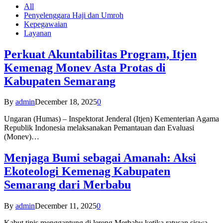
All
Penyelenggara Haji dan Umroh
Kepegawaian
Layanan
Perkuat Akuntabilitas Program, Itjen
Kemenag Monev Asta Protas di
Kabupaten Semarang
By
admin
December 18, 2025
0
Ungaran (Humas) – Inspektorat Jenderal (Itjen) Kementerian Agama
Republik Indonesia melaksanakan Pemantauan dan Evaluasi
(Monev)…
Menjaga Bumi sebagai Amanah: Aksi
Ekoteologi Kemenag Kabupaten
Semarang dari Merbabu
By
admin
December 11, 2025
0
Kabut tipis menggantung di lereng Merbabu ketika ratusan siswa-