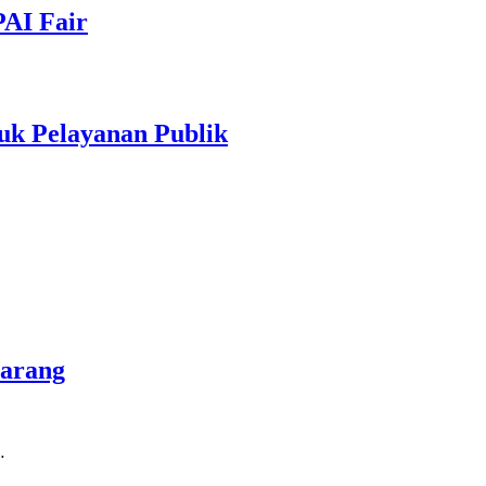
PAI Fair
uk Pelayanan Publik
marang
…