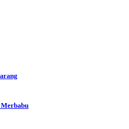
marang
i Merbabu