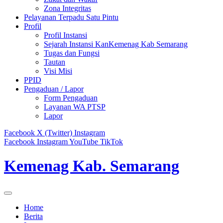
Zona Integritas
Pelayanan Terpadu Satu Pintu
Profil
Profil Instansi
Sejarah Instansi KanKemenag Kab Semarang
Tugas dan Fungsi
Tautan
Visi Misi
PPID
Pengaduan / Lapor
Form Pengaduan
Layanan WA PTSP
Lapor
Facebook
X (Twitter)
Instagram
Facebook
Instagram
YouTube
TikTok
Kemenag Kab. Semarang
Home
Berita