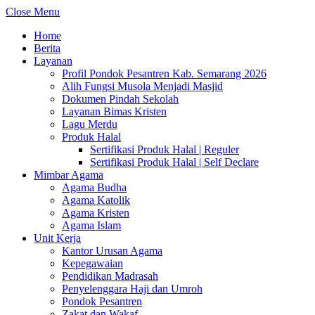
Close Menu
Home
Berita
Layanan
Profil Pondok Pesantren Kab. Semarang 2026
Alih Fungsi Musola Menjadi Masjid
Dokumen Pindah Sekolah
Layanan Bimas Kristen
Lagu Merdu
Produk Halal
Sertifikasi Produk Halal | Reguler
Sertifikasi Produk Halal | Self Declare
Mimbar Agama
Agama Budha
Agama Katolik
Agama Kristen
Agama Islam
Unit Kerja
Kantor Urusan Agama
Kepegawaian
Pendidikan Madrasah
Penyelenggara Haji dan Umroh
Pondok Pesantren
Zakat dan Wakaf