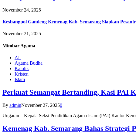
November 24, 2025
Kesbangpol Gandeng Kemenag Kab. Semarang Siapkan Pesantr
November 21, 2025
Mimbar
Agama
All
Agama Budha
Katolik
Kristen
Islam
Perkuat Semangat Bertanding, Kasi PAI 
By
admin
November 27, 2025
0
Ungaran – Kepala Seksi Pendidikan Agama Islam (PAI) Kantor K
Kemenag Kab. Semarang Bahas Strategi P