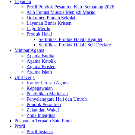
Layanan
Profil Pondok Pesantren Kab. Semarang 2026
Alih Fungsi Musola Menjadi Masjid
Dokumen Pindah Sekolah
Layanan Bimas Kristen
Lagu Merdu
Produk Halal
Sertifikasi Produk Halal | Reguler
Sertifikasi Produk Halal | Self Declare
Mimbar Agama
Agama Budha
Agama Katolik
Agama Kristen
Agama Islam
Unit Kerja
Kantor Urusan Agama
Kepegawaian
Pendidikan Madrasah
Penyelenggara Haji dan Umroh
Pondok Pesantren
Zakat dan Wakaf
Zona Integritas
Pelayanan Terpadu Satu Pintu
Profil
Profil Instansi