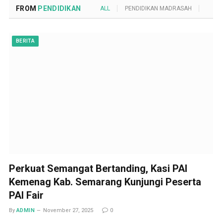
FROM
PENDIDIKAN
ALL
PENDIDIKAN MADRASAH
POND
BERITA
Perkuat Semangat Bertanding, Kasi PAI
Kemenag Kab. Semarang Kunjungi Peserta
PAI Fair
By
ADMIN
November 27, 2025
0