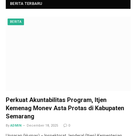
BERITA TERBARU
BERITA
Perkuat Akuntabilitas Program, Itjen
Kemenag Monev Asta Protas di Kabupaten
Semarang
By
ADMIN
December 18, 2025
0
Ungaran (Humas) – Inspektorat Jenderal (Itjen) Kementerian