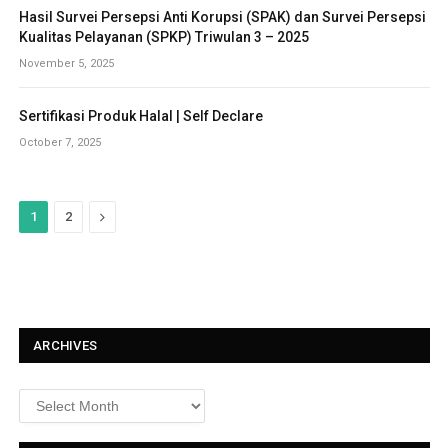
Hasil Survei Persepsi Anti Korupsi (SPAK) dan Survei Persepsi
Kualitas Pelayanan (SPKP) Triwulan 3 – 2025
November 5, 2025
Sertifikasi Produk Halal | Self Declare
October 7, 2025
N
1
2
e
x
t
ARCHIVES