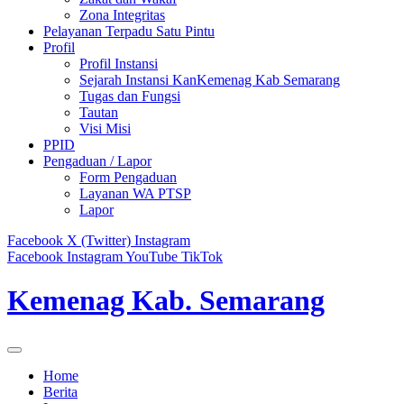
Zona Integritas
Pelayanan Terpadu Satu Pintu
Profil
Profil Instansi
Sejarah Instansi KanKemenag Kab Semarang
Tugas dan Fungsi
Tautan
Visi Misi
PPID
Pengaduan / Lapor
Form Pengaduan
Layanan WA PTSP
Lapor
Facebook
X (Twitter)
Instagram
Facebook
Instagram
YouTube
TikTok
Kemenag Kab. Semarang
Home
Berita