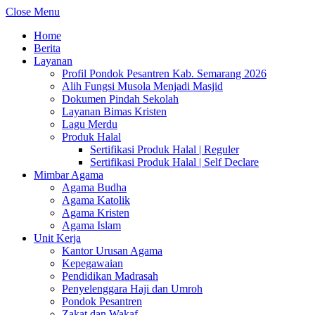
Close Menu
Home
Berita
Layanan
Profil Pondok Pesantren Kab. Semarang 2026
Alih Fungsi Musola Menjadi Masjid
Dokumen Pindah Sekolah
Layanan Bimas Kristen
Lagu Merdu
Produk Halal
Sertifikasi Produk Halal | Reguler
Sertifikasi Produk Halal | Self Declare
Mimbar Agama
Agama Budha
Agama Katolik
Agama Kristen
Agama Islam
Unit Kerja
Kantor Urusan Agama
Kepegawaian
Pendidikan Madrasah
Penyelenggara Haji dan Umroh
Pondok Pesantren
Zakat dan Wakaf