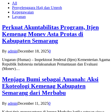
All
Penyelenggara Haji dan Umroh
Kepegawaian
Layanan
Perkuat Akuntabilitas Program, Itjen
Kemenag Monev Asta Protas di
Kabupaten Semarang
By
admin
December 18, 2025
0
Ungaran (Humas) – Inspektorat Jenderal (Itjen) Kementerian Agama
Republik Indonesia melaksanakan Pemantauan dan Evaluasi
(Monev)…
Menjaga Bumi sebagai Amanah: Aksi
Ekoteologi Kemenag Kabupaten
Semarang dari Merbabu
By
admin
December 11, 2025
0
Kabut tipis menggantung di lereng Merbabu ketika ratusan siswa-