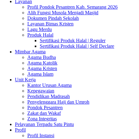
Layanan
Profil Pondok Pesantren Kab. Semarang 2026
Alih Fungsi Musola Menjadi Masjid
Dokumen Pindah Sekolah
Layanan Bimas Kristen
Lagu Merdu
Produk Halal
Sertifikasi Produk Halal | Reguler
Sertifikasi Produk Halal | Self Declare
Mimbar Agama
Agama Budha
Agama Katolik
Agama Kristen
Agama Islam
Unit Kerja
Kantor Urusan Agama
Kepegawaian
Pendidikan Madrasah
Penyelenggara Haji dan Umroh
Pondok Pesantren
Zakat dan Wakaf
Zona Integritas
Pelayanan Terpadu Satu Pintu
Profil
Profil Instansi