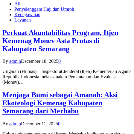
All
Penyelenggara Haji dan Umroh
Kepegawaian
Layanan
Perkuat Akuntabilitas Program, Itjen
Kemenag Monev Asta Protas di
Kabupaten Semarang
By
admin
December 18, 2025
0
Ungaran (Humas) – Inspektorat Jenderal (Itjen) Kementerian Agama
Republik Indonesia melaksanakan Pemantauan dan Evaluasi
(Monev)…
Menjaga Bumi sebagai Amanah: Aksi
Ekoteologi Kemenag Kabupaten
Semarang dari Merbabu
By
admin
December 11, 2025
0
Kabut tipis menggantung di lereng Merbabu ketika ratusan siswa-