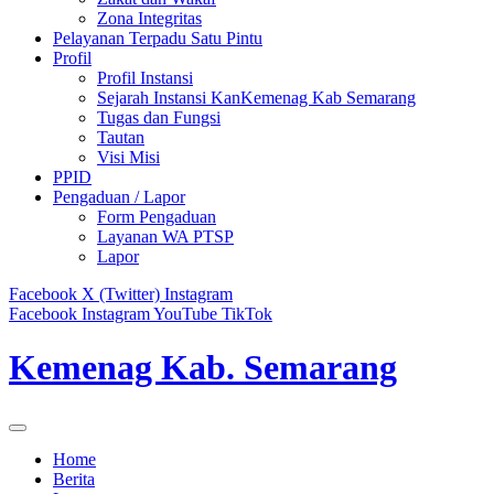
Zona Integritas
Pelayanan Terpadu Satu Pintu
Profil
Profil Instansi
Sejarah Instansi KanKemenag Kab Semarang
Tugas dan Fungsi
Tautan
Visi Misi
PPID
Pengaduan / Lapor
Form Pengaduan
Layanan WA PTSP
Lapor
Facebook
X (Twitter)
Instagram
Facebook
Instagram
YouTube
TikTok
Kemenag Kab. Semarang
Home
Berita