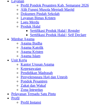
Layanan
Profil Pondok Pesantren Kab. Semarang 2026
Alih Fungsi Musola Menjadi Masjid
Dokumen Pindah Sekolah
Layanan Bimas Kristen
Lagu Merdu
Produk Halal
Sertifikasi Produk Halal | Reguler
Sertifikasi Produk Halal | Self Declare
Mimbar Agama
Agama Budha
Agama Katolik
Agama Kristen
Agama Islam
Unit Kerja
Kantor Urusan Agama
Kepegawaian
Pendidikan Madrasah
Penyelenggara Haji dan Umroh
Pondok Pesantren
Zakat dan Wakaf
Zona Integritas
Pelayanan Terpadu Satu Pintu
Profil
Profil Instansi