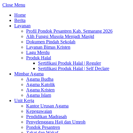
Close Menu
Home
Berita
Layanan
Profil Pondok Pesantren Kab. Semarang 2026
Alih Fungsi Musola Menjadi Masjid
Dokumen Pindah Sekolah
Layanan Bimas Kristen
Lagu Merdu
Produk Halal
Sertifikasi Produk Halal | Reguler
Sertifikasi Produk Halal | Self Declare
Mimbar Agama
Agama Budha
Agama Katolik
Agama Kristen
Agama Islam
Unit Kerja
Kantor Urusan Agama
Kepegawaian
Pendidikan Madrasah
Penyelenggara Haji dan Umroh
Pondok Pesantren
Zakat dan Wakaf