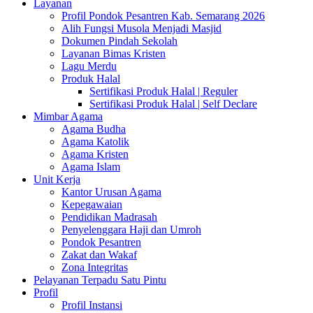
Layanan
Profil Pondok Pesantren Kab. Semarang 2026
Alih Fungsi Musola Menjadi Masjid
Dokumen Pindah Sekolah
Layanan Bimas Kristen
Lagu Merdu
Produk Halal
Sertifikasi Produk Halal | Reguler
Sertifikasi Produk Halal | Self Declare
Mimbar Agama
Agama Budha
Agama Katolik
Agama Kristen
Agama Islam
Unit Kerja
Kantor Urusan Agama
Kepegawaian
Pendidikan Madrasah
Penyelenggara Haji dan Umroh
Pondok Pesantren
Zakat dan Wakaf
Zona Integritas
Pelayanan Terpadu Satu Pintu
Profil
Profil Instansi