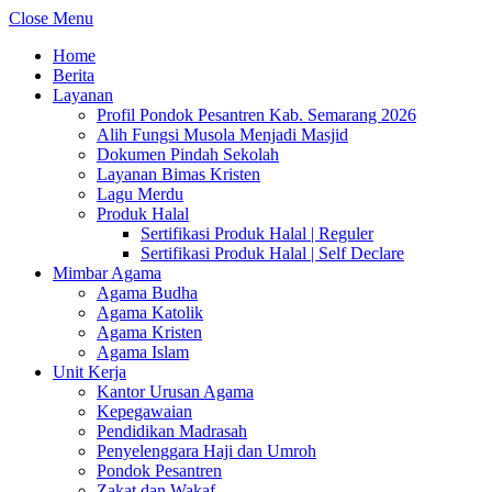
Close Menu
Home
Berita
Layanan
Profil Pondok Pesantren Kab. Semarang 2026
Alih Fungsi Musola Menjadi Masjid
Dokumen Pindah Sekolah
Layanan Bimas Kristen
Lagu Merdu
Produk Halal
Sertifikasi Produk Halal | Reguler
Sertifikasi Produk Halal | Self Declare
Mimbar Agama
Agama Budha
Agama Katolik
Agama Kristen
Agama Islam
Unit Kerja
Kantor Urusan Agama
Kepegawaian
Pendidikan Madrasah
Penyelenggara Haji dan Umroh
Pondok Pesantren
Zakat dan Wakaf