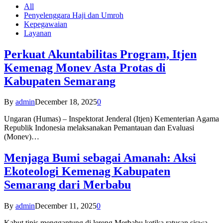
All
Penyelenggara Haji dan Umroh
Kepegawaian
Layanan
Perkuat Akuntabilitas Program, Itjen
Kemenag Monev Asta Protas di
Kabupaten Semarang
By
admin
December 18, 2025
0
Ungaran (Humas) – Inspektorat Jenderal (Itjen) Kementerian Agama
Republik Indonesia melaksanakan Pemantauan dan Evaluasi
(Monev)…
Menjaga Bumi sebagai Amanah: Aksi
Ekoteologi Kemenag Kabupaten
Semarang dari Merbabu
By
admin
December 11, 2025
0
Kabut tipis menggantung di lereng Merbabu ketika ratusan siswa-