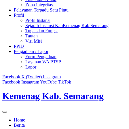
Zona Integritas
Pelayanan Terpadu Satu Pintu
Profil
Profil Instansi
Sejarah Instansi KanKemenag Kab Semarang
Tugas dan Fungsi
Tautan
Visi Misi
PPID
Pengaduan / Lapor
Form Pengaduan
Layanan WA PTSP
Lapor
Facebook
X (Twitter)
Instagram
Facebook
Instagram
YouTube
TikTok
Kemenag Kab. Semarang
Home
Berita