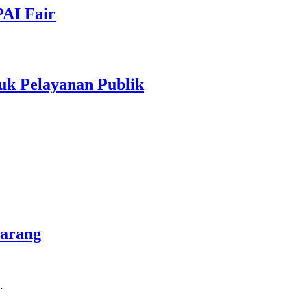
PAI Fair
uk Pelayanan Publik
marang
…