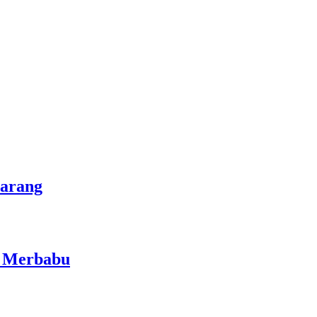
marang
i Merbabu