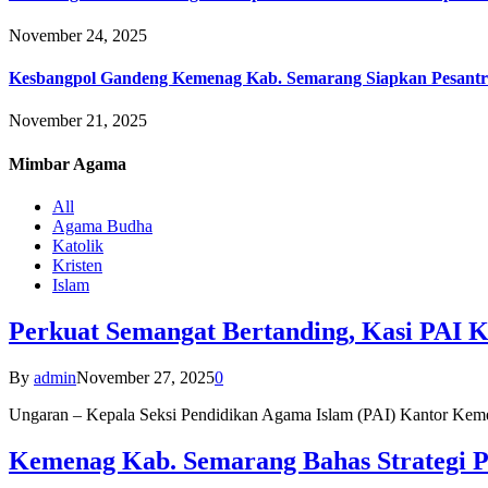
November 24, 2025
Kesbangpol Gandeng Kemenag Kab. Semarang Siapkan Pesantr
November 21, 2025
Mimbar
Agama
All
Agama Budha
Katolik
Kristen
Islam
Perkuat Semangat Bertanding, Kasi PAI 
By
admin
November 27, 2025
0
Ungaran – Kepala Seksi Pendidikan Agama Islam (PAI) Kantor K
Kemenag Kab. Semarang Bahas Strategi P