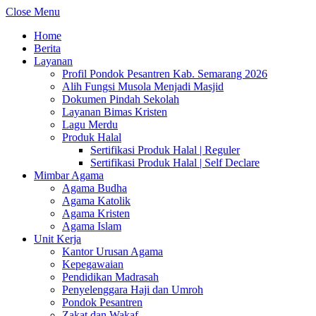
Close Menu
Home
Berita
Layanan
Profil Pondok Pesantren Kab. Semarang 2026
Alih Fungsi Musola Menjadi Masjid
Dokumen Pindah Sekolah
Layanan Bimas Kristen
Lagu Merdu
Produk Halal
Sertifikasi Produk Halal | Reguler
Sertifikasi Produk Halal | Self Declare
Mimbar Agama
Agama Budha
Agama Katolik
Agama Kristen
Agama Islam
Unit Kerja
Kantor Urusan Agama
Kepegawaian
Pendidikan Madrasah
Penyelenggara Haji dan Umroh
Pondok Pesantren
Zakat dan Wakaf