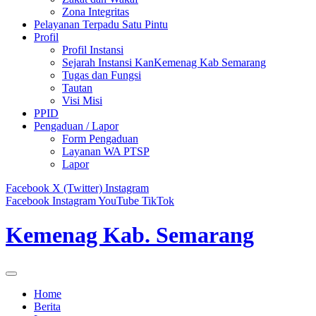
Zona Integritas
Pelayanan Terpadu Satu Pintu
Profil
Profil Instansi
Sejarah Instansi KanKemenag Kab Semarang
Tugas dan Fungsi
Tautan
Visi Misi
PPID
Pengaduan / Lapor
Form Pengaduan
Layanan WA PTSP
Lapor
Facebook
X (Twitter)
Instagram
Facebook
Instagram
YouTube
TikTok
Kemenag Kab. Semarang
Home
Berita