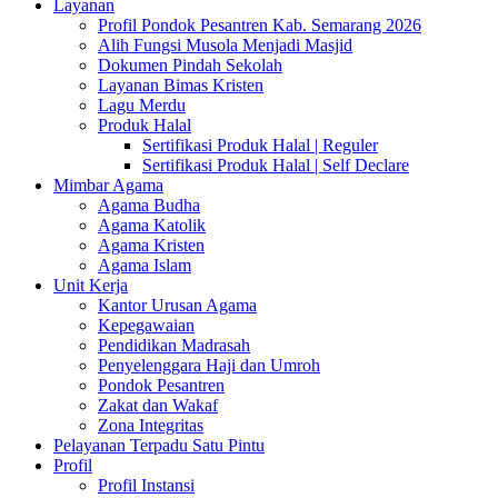
Layanan
Profil Pondok Pesantren Kab. Semarang 2026
Alih Fungsi Musola Menjadi Masjid
Dokumen Pindah Sekolah
Layanan Bimas Kristen
Lagu Merdu
Produk Halal
Sertifikasi Produk Halal | Reguler
Sertifikasi Produk Halal | Self Declare
Mimbar Agama
Agama Budha
Agama Katolik
Agama Kristen
Agama Islam
Unit Kerja
Kantor Urusan Agama
Kepegawaian
Pendidikan Madrasah
Penyelenggara Haji dan Umroh
Pondok Pesantren
Zakat dan Wakaf
Zona Integritas
Pelayanan Terpadu Satu Pintu
Profil
Profil Instansi