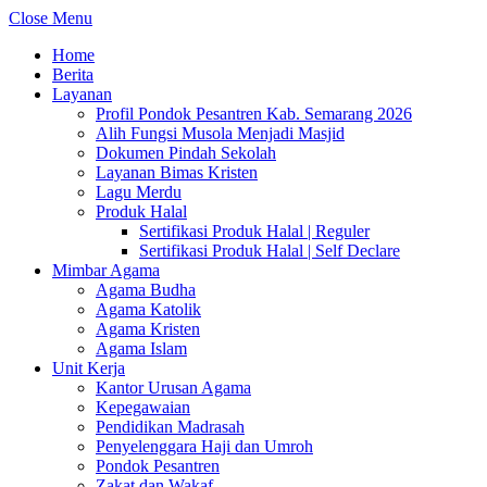
Close Menu
Home
Berita
Layanan
Profil Pondok Pesantren Kab. Semarang 2026
Alih Fungsi Musola Menjadi Masjid
Dokumen Pindah Sekolah
Layanan Bimas Kristen
Lagu Merdu
Produk Halal
Sertifikasi Produk Halal | Reguler
Sertifikasi Produk Halal | Self Declare
Mimbar Agama
Agama Budha
Agama Katolik
Agama Kristen
Agama Islam
Unit Kerja
Kantor Urusan Agama
Kepegawaian
Pendidikan Madrasah
Penyelenggara Haji dan Umroh
Pondok Pesantren
Zakat dan Wakaf