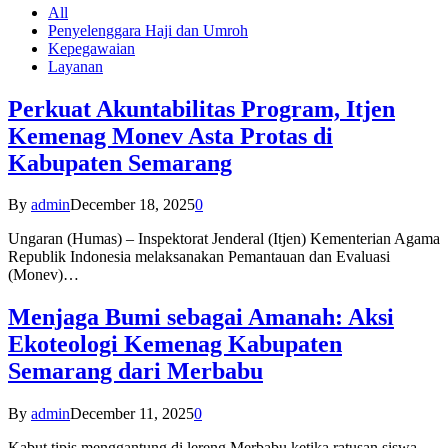
All
Penyelenggara Haji dan Umroh
Kepegawaian
Layanan
Perkuat Akuntabilitas Program, Itjen
Kemenag Monev Asta Protas di
Kabupaten Semarang
By
admin
December 18, 2025
0
Ungaran (Humas) – Inspektorat Jenderal (Itjen) Kementerian Agama
Republik Indonesia melaksanakan Pemantauan dan Evaluasi
(Monev)…
Menjaga Bumi sebagai Amanah: Aksi
Ekoteologi Kemenag Kabupaten
Semarang dari Merbabu
By
admin
December 11, 2025
0
Kabut tipis menggantung di lereng Merbabu ketika ratusan siswa-