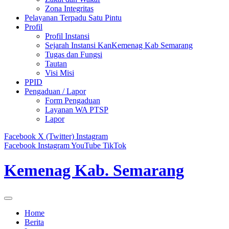
Zona Integritas
Pelayanan Terpadu Satu Pintu
Profil
Profil Instansi
Sejarah Instansi KanKemenag Kab Semarang
Tugas dan Fungsi
Tautan
Visi Misi
PPID
Pengaduan / Lapor
Form Pengaduan
Layanan WA PTSP
Lapor
Facebook
X (Twitter)
Instagram
Facebook
Instagram
YouTube
TikTok
Kemenag Kab. Semarang
Home
Berita