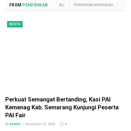
FROM
PENDIDIKAN
ALL
PENDIDIKAN MADRASAH
POND
BERITA
Perkuat Semangat Bertanding, Kasi PAI
Kemenag Kab. Semarang Kunjungi Peserta
PAI Fair
By
ADMIN
November 27, 2025
0