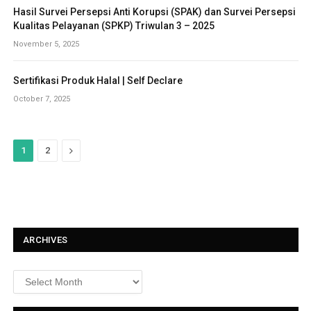
Hasil Survei Persepsi Anti Korupsi (SPAK) dan Survei Persepsi
Kualitas Pelayanan (SPKP) Triwulan 3 – 2025
November 5, 2025
Sertifikasi Produk Halal | Self Declare
October 7, 2025
N
1
2
e
x
t
ARCHIVES