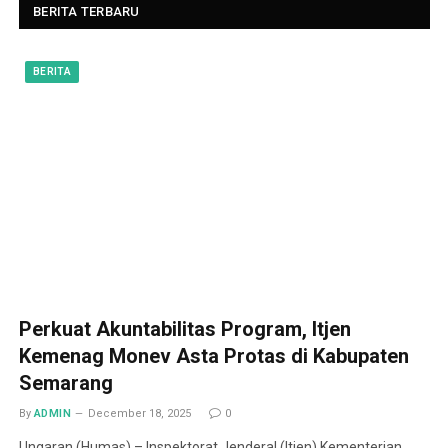
BERITA TERBARU
BERITA
Perkuat Akuntabilitas Program, Itjen
Kemenag Monev Asta Protas di Kabupaten
Semarang
By
ADMIN
December 18, 2025
0
Ungaran (Humas) – Inspektorat Jenderal (Itjen) Kementerian