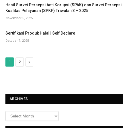
Hasil Survei Persepsi Anti Korupsi (SPAK) dan Survei Persepsi
Kualitas Pelayanan (SPKP) Triwulan 3 – 2025
November 5, 2025
Sertifikasi Produk Halal | Self Declare
October 7, 2025
N
1
2
e
x
t
ARCHIVES