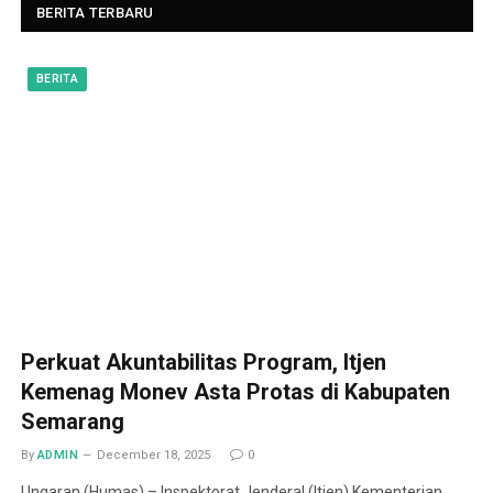
BERITA TERBARU
BERITA
Perkuat Akuntabilitas Program, Itjen
Kemenag Monev Asta Protas di Kabupaten
Semarang
By
ADMIN
December 18, 2025
0
Ungaran (Humas) – Inspektorat Jenderal (Itjen) Kementerian