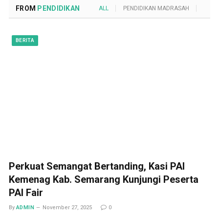
FROM
PENDIDIKAN
ALL
PENDIDIKAN MADRASAH
POND
BERITA
Perkuat Semangat Bertanding, Kasi PAI
Kemenag Kab. Semarang Kunjungi Peserta
PAI Fair
By
ADMIN
November 27, 2025
0