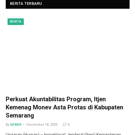
BERITA TERBARU
BERITA
Perkuat Akuntabilitas Program, Itjen
Kemenag Monev Asta Protas di Kabupaten
Semarang
By
ADMIN
December 18, 2025
0
Ungaran (Humas) – Inspektorat Jenderal (Itjen) Kementerian