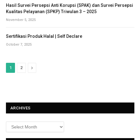
Hasil Survei Persepsi Anti Korupsi (SPAK) dan Survei Persepsi
Kualitas Pelayanan (SPKP) Triwulan 3 – 2025
November 5, 2025
Sertifikasi Produk Halal | Self Declare
October 7, 2025
N
1
2
e
x
t
ARCHIVES