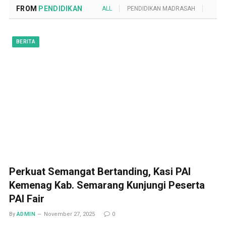
FROM
PENDIDIKAN
ALL
PENDIDIKAN MADRASAH
POND
BERITA
Perkuat Semangat Bertanding, Kasi PAI
Kemenag Kab. Semarang Kunjungi Peserta
PAI Fair
By
ADMIN
November 27, 2025
0