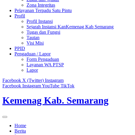
Zona Integritas
Pelayanan Terpadu Satu Pintu
Profil
Profil Instansi
Sejarah Instansi KanKemenag Kab Semarang
Tugas dan Fungsi
Tautan
Visi Misi
PPID
Pengaduan / Lapor
Form Pengaduan
Layanan WA PTSP
Lapor
Facebook
X (Twitter)
Instagram
Facebook
Instagram
YouTube
TikTok
Kemenag Kab. Semarang
Home
Berita