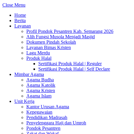
Close Menu
Home
Berita
Layanan
Profil Pondok Pesantren Kab. Semarang 2026
Alih Fungsi Musola Menjadi Masjid
Dokumen Pindah Sekolah
Layanan Bimas Kristen
Lagu Merdu
Produk Halal
Sertifikasi Produk Halal | Reguler
Sertifikasi Produk Halal | Self Declare
Mimbar Agama
Agama Budha
Agama Katolik
Agama Kristen
Agama Islam
Unit Kerja
Kantor Urusan Agama
Kepegawaian
Pendidikan Madrasah
Penyelenggara Haji dan Umroh
Pondok Pesantren
Zakat dan Wakaf