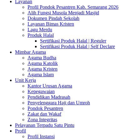
Layanan
Profil Pondok Pesantren Kab. Semarang 2026
Alih Fungsi Musola Menjadi Masjid
Dokumen Pindah Sekolah
Layanan Bimas Kristen
Lagu Merdu
Produk Halal
Sertifikasi Produk Halal | Reguler
Sertifikasi Produk Halal | Self Declare
Mimbar Agama
Agama Budha
Agama Katolik
Agama Kristen
Agama Islam
Unit Kerja
Kantor Urusan Agama
Kepegawaian
Pendidikan Madrasah
Penyelenggara Haji dan Umroh
Pondok Pesantren
Zakat dan Wakaf
Zona Integritas
Pelayanan Terpadu Satu Pintu
Profil
Profil Instansi