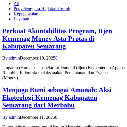
All
Penyelenggara Haji dan Umroh
Kepegawaian
Layanan
Perkuat Akuntabilitas Program, Itjen
Kemenag Monev Asta Protas di
Kabupaten Semarang
By
admin
December 18, 2025
0
Ungaran (Humas) – Inspektorat Jenderal (Itjen) Kementerian Agama
Republik Indonesia melaksanakan Pemantauan dan Evaluasi
(Monev)…
Menjaga Bumi sebagai Amanah: Aksi
Ekoteologi Kemenag Kabupaten
Semarang dari Merbabu
By
admin
December 11, 2025
0
Kabut tipis menggantung di lereng Merbabu ketika ratusan siswa-