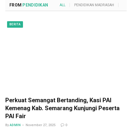
FROM
PENDIDIKAN
ALL
PENDIDIKAN MADRASAH
POND
BERITA
Perkuat Semangat Bertanding, Kasi PAI
Kemenag Kab. Semarang Kunjungi Peserta
PAI Fair
By
ADMIN
November 27, 2025
0