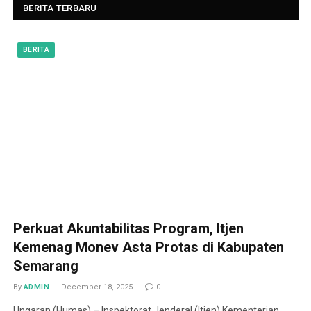
BERITA TERBARU
BERITA
Perkuat Akuntabilitas Program, Itjen
Kemenag Monev Asta Protas di Kabupaten
Semarang
By
ADMIN
December 18, 2025
0
Ungaran (Humas) – Inspektorat Jenderal (Itjen) Kementerian