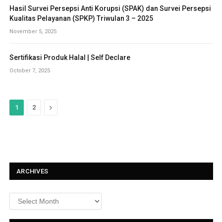
Hasil Survei Persepsi Anti Korupsi (SPAK) dan Survei Persepsi
Kualitas Pelayanan (SPKP) Triwulan 3 – 2025
November 5, 2025
Sertifikasi Produk Halal | Self Declare
October 7, 2025
N
1
2
e
x
t
ARCHIVES