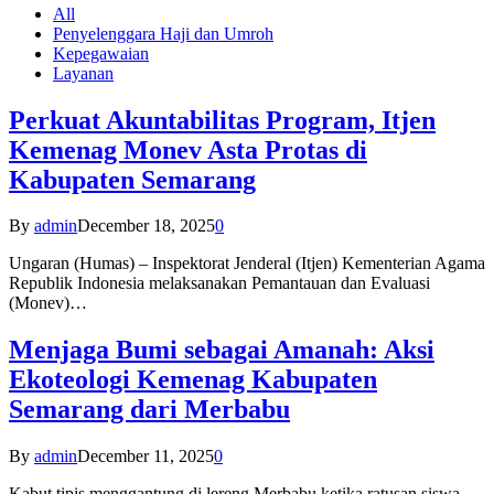
All
Penyelenggara Haji dan Umroh
Kepegawaian
Layanan
Perkuat Akuntabilitas Program, Itjen
Kemenag Monev Asta Protas di
Kabupaten Semarang
By
admin
December 18, 2025
0
Ungaran (Humas) – Inspektorat Jenderal (Itjen) Kementerian Agama
Republik Indonesia melaksanakan Pemantauan dan Evaluasi
(Monev)…
Menjaga Bumi sebagai Amanah: Aksi
Ekoteologi Kemenag Kabupaten
Semarang dari Merbabu
By
admin
December 11, 2025
0
Kabut tipis menggantung di lereng Merbabu ketika ratusan siswa-