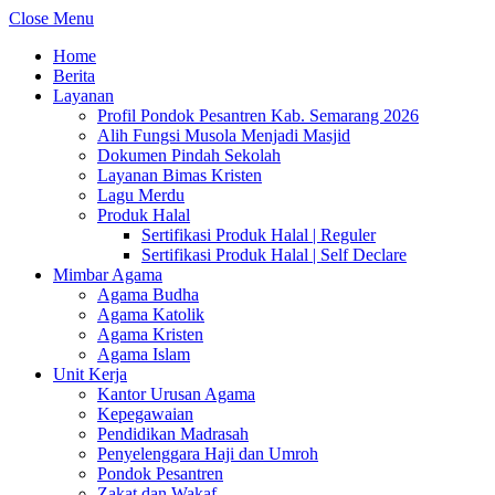
Close Menu
Home
Berita
Layanan
Profil Pondok Pesantren Kab. Semarang 2026
Alih Fungsi Musola Menjadi Masjid
Dokumen Pindah Sekolah
Layanan Bimas Kristen
Lagu Merdu
Produk Halal
Sertifikasi Produk Halal | Reguler
Sertifikasi Produk Halal | Self Declare
Mimbar Agama
Agama Budha
Agama Katolik
Agama Kristen
Agama Islam
Unit Kerja
Kantor Urusan Agama
Kepegawaian
Pendidikan Madrasah
Penyelenggara Haji dan Umroh
Pondok Pesantren
Zakat dan Wakaf