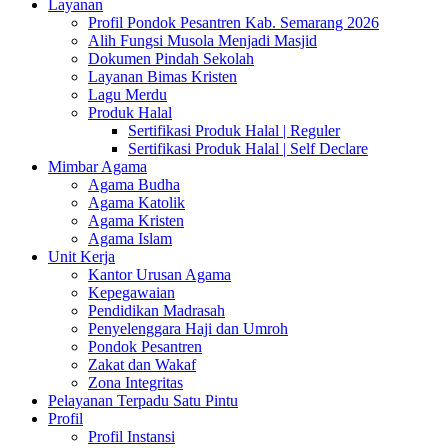
Layanan
Profil Pondok Pesantren Kab. Semarang 2026
Alih Fungsi Musola Menjadi Masjid
Dokumen Pindah Sekolah
Layanan Bimas Kristen
Lagu Merdu
Produk Halal
Sertifikasi Produk Halal | Reguler
Sertifikasi Produk Halal | Self Declare
Mimbar Agama
Agama Budha
Agama Katolik
Agama Kristen
Agama Islam
Unit Kerja
Kantor Urusan Agama
Kepegawaian
Pendidikan Madrasah
Penyelenggara Haji dan Umroh
Pondok Pesantren
Zakat dan Wakaf
Zona Integritas
Pelayanan Terpadu Satu Pintu
Profil
Profil Instansi