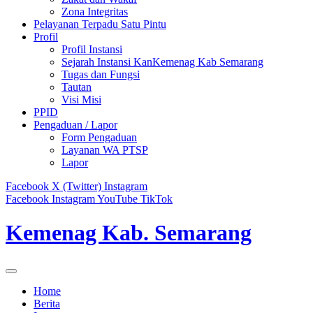
Zona Integritas
Pelayanan Terpadu Satu Pintu
Profil
Profil Instansi
Sejarah Instansi KanKemenag Kab Semarang
Tugas dan Fungsi
Tautan
Visi Misi
PPID
Pengaduan / Lapor
Form Pengaduan
Layanan WA PTSP
Lapor
Facebook
X (Twitter)
Instagram
Facebook
Instagram
YouTube
TikTok
Kemenag Kab. Semarang
Home
Berita