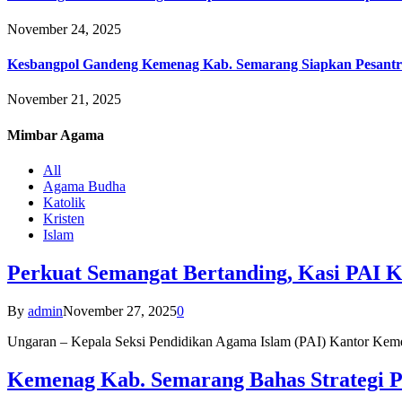
November 24, 2025
Kesbangpol Gandeng Kemenag Kab. Semarang Siapkan Pesantr
November 21, 2025
Mimbar
Agama
All
Agama Budha
Katolik
Kristen
Islam
Perkuat Semangat Bertanding, Kasi PAI 
By
admin
November 27, 2025
0
Ungaran – Kepala Seksi Pendidikan Agama Islam (PAI) Kantor K
Kemenag Kab. Semarang Bahas Strategi P