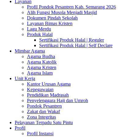
Layanan
Profil Pondok Pesantren Kab. Semarang 2026
Alih Fungsi Musola Menjadi Masjid
Dokumen Pindah Sekolah
Layanan Bimas Kristen
Lagu Merdu
Produk Halal
Sertifikasi Produk Halal | Reguler
Sertifikasi Produk Halal | Self Declare
Mimbar Agama
Agama Budha
Agama Katolik
Agama Kristen
Agama Islam
Unit Kerja
Kantor Urusan Agama
Kepegawaian
Pendidikan Madrasah
Penyelenggara Haji dan Umroh
Pondok Pesantren
Zakat dan Wakaf
Zona Integritas
Pelayanan Terpadu Satu Pintu
Profil
Profil Instansi