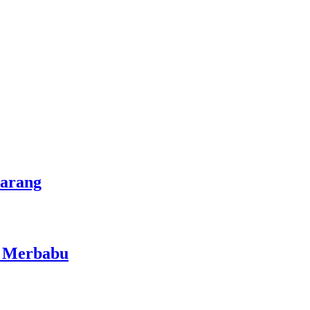
marang
i Merbabu