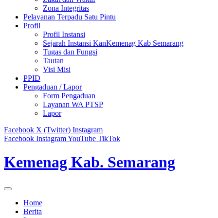
Zona Integritas
Pelayanan Terpadu Satu Pintu
Profil
Profil Instansi
Sejarah Instansi KanKemenag Kab Semarang
Tugas dan Fungsi
Tautan
Visi Misi
PPID
Pengaduan / Lapor
Form Pengaduan
Layanan WA PTSP
Lapor
Facebook
X (Twitter)
Instagram
Facebook
Instagram
YouTube
TikTok
Kemenag Kab. Semarang
Home
Berita