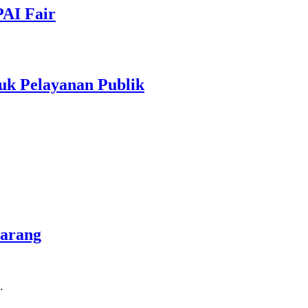
PAI Fair
uk Pelayanan Publik
marang
…