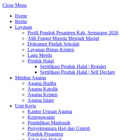
Close Menu
Home
Berita
Layanan
Profil Pondok Pesantren Kab. Semarang 2026
Alih Fungsi Musola Menjadi Masjid
Dokumen Pindah Sekolah
Layanan Bimas Kristen
Lagu Merdu
Produk Halal
Sertifikasi Produk Halal | Reguler
Sertifikasi Produk Halal | Self Declare
Mimbar Agama
Agama Budha
Agama Katolik
Agama Kristen
Agama Islam
Unit Kerja
Kantor Urusan Agama
Kepegawaian
Pendidikan Madrasah
Penyelenggara Haji dan Umroh
Pondok Pesantren
Zakat dan Wakaf