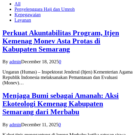
All
Penyelenggara Haji dan Umroh
Kepegawaian
Layanan
Perkuat Akuntabilitas Program, Itjen
Kemenag Monev Asta Protas di
Kabupaten Semarang
By
admin
December 18, 2025
0
Ungaran (Humas) – Inspektorat Jenderal (Itjen) Kementerian Agama
Republik Indonesia melaksanakan Pemantauan dan Evaluasi
(Monev)…
Menjaga Bumi sebagai Amanah: Aksi
Ekoteologi Kemenag Kabupaten
Semarang dari Merbabu
By
admin
December 11, 2025
0
Kabut tipis menggantung di lereng Merbabu ketika ratusan siswa-