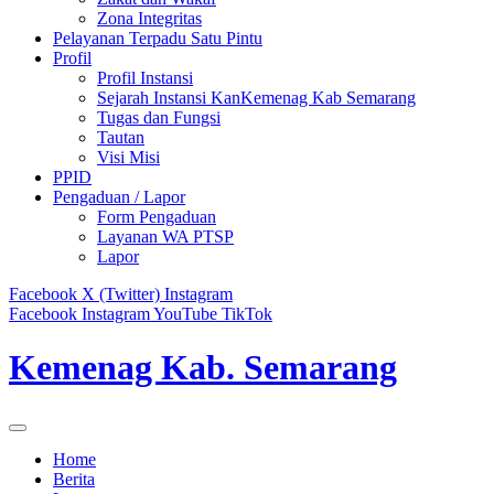
Zona Integritas
Pelayanan Terpadu Satu Pintu
Profil
Profil Instansi
Sejarah Instansi KanKemenag Kab Semarang
Tugas dan Fungsi
Tautan
Visi Misi
PPID
Pengaduan / Lapor
Form Pengaduan
Layanan WA PTSP
Lapor
Facebook
X (Twitter)
Instagram
Facebook
Instagram
YouTube
TikTok
Kemenag Kab. Semarang
Home
Berita