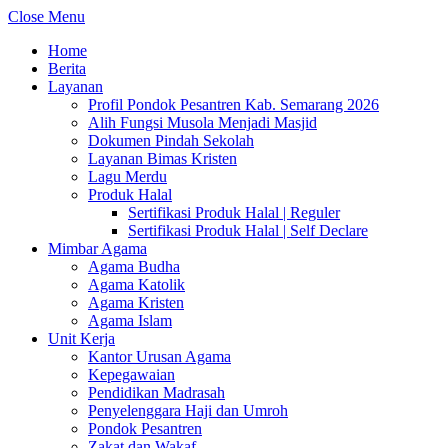
Close Menu
Home
Berita
Layanan
Profil Pondok Pesantren Kab. Semarang 2026
Alih Fungsi Musola Menjadi Masjid
Dokumen Pindah Sekolah
Layanan Bimas Kristen
Lagu Merdu
Produk Halal
Sertifikasi Produk Halal | Reguler
Sertifikasi Produk Halal | Self Declare
Mimbar Agama
Agama Budha
Agama Katolik
Agama Kristen
Agama Islam
Unit Kerja
Kantor Urusan Agama
Kepegawaian
Pendidikan Madrasah
Penyelenggara Haji dan Umroh
Pondok Pesantren
Zakat dan Wakaf