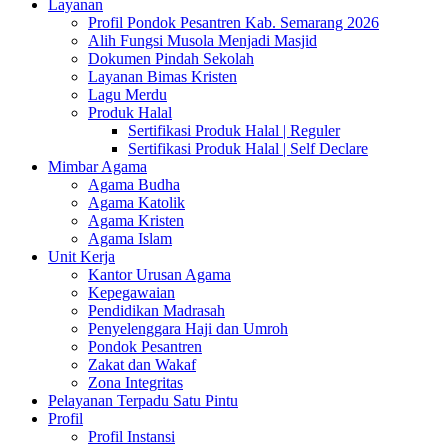
Layanan
Profil Pondok Pesantren Kab. Semarang 2026
Alih Fungsi Musola Menjadi Masjid
Dokumen Pindah Sekolah
Layanan Bimas Kristen
Lagu Merdu
Produk Halal
Sertifikasi Produk Halal | Reguler
Sertifikasi Produk Halal | Self Declare
Mimbar Agama
Agama Budha
Agama Katolik
Agama Kristen
Agama Islam
Unit Kerja
Kantor Urusan Agama
Kepegawaian
Pendidikan Madrasah
Penyelenggara Haji dan Umroh
Pondok Pesantren
Zakat dan Wakaf
Zona Integritas
Pelayanan Terpadu Satu Pintu
Profil
Profil Instansi