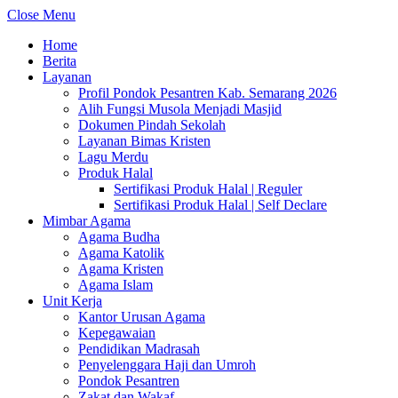
Close Menu
Home
Berita
Layanan
Profil Pondok Pesantren Kab. Semarang 2026
Alih Fungsi Musola Menjadi Masjid
Dokumen Pindah Sekolah
Layanan Bimas Kristen
Lagu Merdu
Produk Halal
Sertifikasi Produk Halal | Reguler
Sertifikasi Produk Halal | Self Declare
Mimbar Agama
Agama Budha
Agama Katolik
Agama Kristen
Agama Islam
Unit Kerja
Kantor Urusan Agama
Kepegawaian
Pendidikan Madrasah
Penyelenggara Haji dan Umroh
Pondok Pesantren
Zakat dan Wakaf