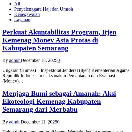
All
Penyelenggara Haji dan Umroh
Kepegawaian
Layanan
Perkuat Akuntabilitas Program, Itjen
Kemenag Monev Asta Protas di
Kabupaten Semarang
By
admin
December 18, 2025
0
Ungaran (Humas) – Inspektorat Jenderal (Itjen) Kementerian Agama
Republik Indonesia melaksanakan Pemantauan dan Evaluasi
(Monev)…
Menjaga Bumi sebagai Amanah: Aksi
Ekoteologi Kemenag Kabupaten
Semarang dari Merbabu
By
admin
December 11, 2025
0
Kabut tipis menggantung di lereng Merbabu ketika ratusan siswa-