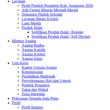
Layanan
Profil Pondok Pesantren Kab. Semarang 2026
Alih Fungsi Musola Menjadi Masjid
Dokumen Pindah Sekolah
Layanan Bimas Kristen
Lagu Merdu
Produk Halal
Sertifikasi Produk Halal | Reguler
Sertifikasi Produk Halal | Self Declare
Mimbar Agama
Agama Budha
Agama Katolik
Agama Kristen
Agama Islam
Unit Kerja
Kantor Urusan Agama
Kepegawaian
Pendidikan Madrasah
Penyelenggara Haji dan Umroh
Pondok Pesantren
Zakat dan Wakaf
Zona Integritas
Pelayanan Terpadu Satu Pintu
Profil
Profil Instansi