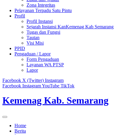
Zona Integritas
Pelayanan Terpadu Satu Pintu
Profil
Profil Instansi
Sejarah Instansi KanKemenag Kab Semarang
Tugas dan Fungsi
Tautan
Visi Misi
PPID
Pengaduan / Lapor
Form Pengaduan
Layanan WA PTSP
Lapor
Facebook
X (Twitter)
Instagram
Facebook
Instagram
YouTube
TikTok
Kemenag Kab. Semarang
Home
Berita