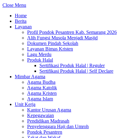
Close Menu
Home
Berita
Layanan
Profil Pondok Pesantren Kab. Semarang 2026
Alih Fungsi Musola Menjadi Masjid
Dokumen Pindah Sekolah
Layanan Bimas Kristen
Lagu Merdu
Produk Halal
Sertifikasi Produk Halal | Reguler
Sertifikasi Produk Halal | Self Declare
Mimbar Agama
Agama Budha
Agama Katolik
Agama Kristen
Agama Islam
Unit Kerja
Kantor Urusan Agama
Kepegawaian
Pendidikan Madrasah
Penyelenggara Haji dan Umroh
Pondok Pesantren
Zakat dan Wakaf