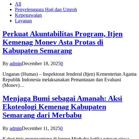
All
Penyelenggara Haji dan Umroh
Kepegawaian
Layanan
Perkuat Akuntabilitas Program, Itjen
Kemenag Monev Asta Protas di
Kabupaten Semarang
By
admin
December 18, 2025
0
Ungaran (Humas) – Inspektorat Jenderal (Itjen) Kementerian Agama
Republik Indonesia melaksanakan Pemantauan dan Evaluasi
(Monev)…
Menjaga Bumi sebagai Amanah: Aksi
Ekoteologi Kemenag Kabupaten
Semarang dari Merbabu
By
admin
December 11, 2025
0
Kabut tipis menggantung di lereng Merbabu ketika ratusan siswa-