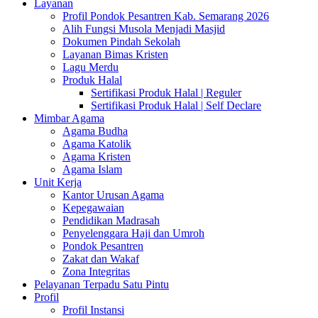
Layanan
Profil Pondok Pesantren Kab. Semarang 2026
Alih Fungsi Musola Menjadi Masjid
Dokumen Pindah Sekolah
Layanan Bimas Kristen
Lagu Merdu
Produk Halal
Sertifikasi Produk Halal | Reguler
Sertifikasi Produk Halal | Self Declare
Mimbar Agama
Agama Budha
Agama Katolik
Agama Kristen
Agama Islam
Unit Kerja
Kantor Urusan Agama
Kepegawaian
Pendidikan Madrasah
Penyelenggara Haji dan Umroh
Pondok Pesantren
Zakat dan Wakaf
Zona Integritas
Pelayanan Terpadu Satu Pintu
Profil
Profil Instansi