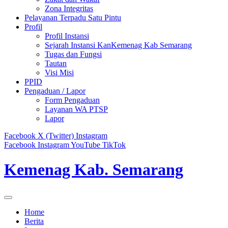
Zona Integritas
Pelayanan Terpadu Satu Pintu
Profil
Profil Instansi
Sejarah Instansi KanKemenag Kab Semarang
Tugas dan Fungsi
Tautan
Visi Misi
PPID
Pengaduan / Lapor
Form Pengaduan
Layanan WA PTSP
Lapor
Facebook
X (Twitter)
Instagram
Facebook
Instagram
YouTube
TikTok
Kemenag Kab. Semarang
Home
Berita