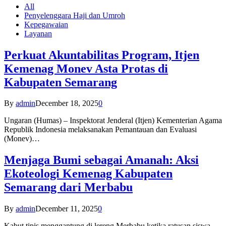
All
Penyelenggara Haji dan Umroh
Kepegawaian
Layanan
Perkuat Akuntabilitas Program, Itjen
Kemenag Monev Asta Protas di
Kabupaten Semarang
By
admin
December 18, 2025
0
Ungaran (Humas) – Inspektorat Jenderal (Itjen) Kementerian Agama
Republik Indonesia melaksanakan Pemantauan dan Evaluasi
(Monev)…
Menjaga Bumi sebagai Amanah: Aksi
Ekoteologi Kemenag Kabupaten
Semarang dari Merbabu
By
admin
December 11, 2025
0
Kabut tipis menggantung di lereng Merbabu ketika ratusan siswa-