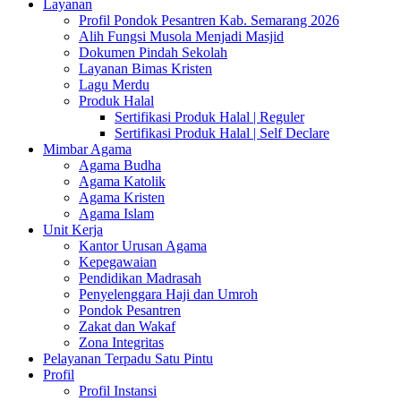
Layanan
Profil Pondok Pesantren Kab. Semarang 2026
Alih Fungsi Musola Menjadi Masjid
Dokumen Pindah Sekolah
Layanan Bimas Kristen
Lagu Merdu
Produk Halal
Sertifikasi Produk Halal | Reguler
Sertifikasi Produk Halal | Self Declare
Mimbar Agama
Agama Budha
Agama Katolik
Agama Kristen
Agama Islam
Unit Kerja
Kantor Urusan Agama
Kepegawaian
Pendidikan Madrasah
Penyelenggara Haji dan Umroh
Pondok Pesantren
Zakat dan Wakaf
Zona Integritas
Pelayanan Terpadu Satu Pintu
Profil
Profil Instansi