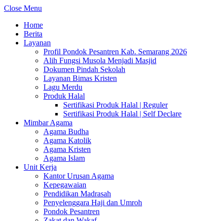
Close Menu
Home
Berita
Layanan
Profil Pondok Pesantren Kab. Semarang 2026
Alih Fungsi Musola Menjadi Masjid
Dokumen Pindah Sekolah
Layanan Bimas Kristen
Lagu Merdu
Produk Halal
Sertifikasi Produk Halal | Reguler
Sertifikasi Produk Halal | Self Declare
Mimbar Agama
Agama Budha
Agama Katolik
Agama Kristen
Agama Islam
Unit Kerja
Kantor Urusan Agama
Kepegawaian
Pendidikan Madrasah
Penyelenggara Haji dan Umroh
Pondok Pesantren
Zakat dan Wakaf