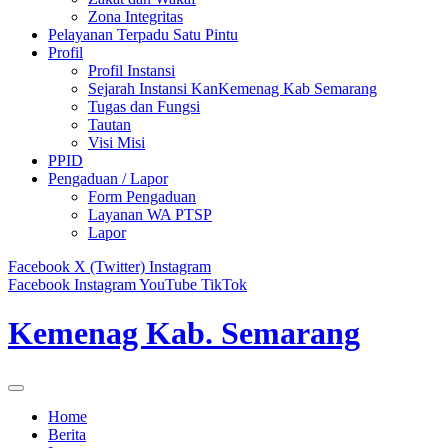
Zona Integritas
Pelayanan Terpadu Satu Pintu
Profil
Profil Instansi
Sejarah Instansi KanKemenag Kab Semarang
Tugas dan Fungsi
Tautan
Visi Misi
PPID
Pengaduan / Lapor
Form Pengaduan
Layanan WA PTSP
Lapor
Facebook
X (Twitter)
Instagram
Facebook
Instagram
YouTube
TikTok
Kemenag Kab. Semarang
Home
Berita