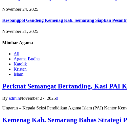
November 24, 2025
Kesbangpol Gandeng Kemenag Kab. Semarang Siapkan Pesantr
November 21, 2025
Mimbar
Agama
All
Agama Budha
Katolik
Kristen
Islam
Perkuat Semangat Bertanding, Kasi PAI 
By
admin
November 27, 2025
0
Ungaran – Kepala Seksi Pendidikan Agama Islam (PAI) Kantor K
Kemenag Kab. Semarang Bahas Strategi P