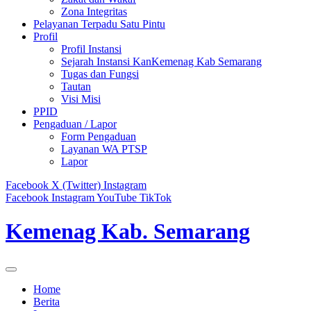
Zona Integritas
Pelayanan Terpadu Satu Pintu
Profil
Profil Instansi
Sejarah Instansi KanKemenag Kab Semarang
Tugas dan Fungsi
Tautan
Visi Misi
PPID
Pengaduan / Lapor
Form Pengaduan
Layanan WA PTSP
Lapor
Facebook
X (Twitter)
Instagram
Facebook
Instagram
YouTube
TikTok
Kemenag Kab. Semarang
Home
Berita