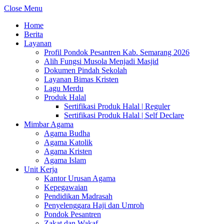
Close Menu
Home
Berita
Layanan
Profil Pondok Pesantren Kab. Semarang 2026
Alih Fungsi Musola Menjadi Masjid
Dokumen Pindah Sekolah
Layanan Bimas Kristen
Lagu Merdu
Produk Halal
Sertifikasi Produk Halal | Reguler
Sertifikasi Produk Halal | Self Declare
Mimbar Agama
Agama Budha
Agama Katolik
Agama Kristen
Agama Islam
Unit Kerja
Kantor Urusan Agama
Kepegawaian
Pendidikan Madrasah
Penyelenggara Haji dan Umroh
Pondok Pesantren
Zakat dan Wakaf