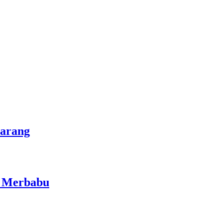
marang
i Merbabu