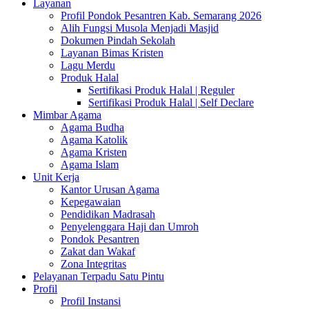
Layanan
Profil Pondok Pesantren Kab. Semarang 2026
Alih Fungsi Musola Menjadi Masjid
Dokumen Pindah Sekolah
Layanan Bimas Kristen
Lagu Merdu
Produk Halal
Sertifikasi Produk Halal | Reguler
Sertifikasi Produk Halal | Self Declare
Mimbar Agama
Agama Budha
Agama Katolik
Agama Kristen
Agama Islam
Unit Kerja
Kantor Urusan Agama
Kepegawaian
Pendidikan Madrasah
Penyelenggara Haji dan Umroh
Pondok Pesantren
Zakat dan Wakaf
Zona Integritas
Pelayanan Terpadu Satu Pintu
Profil
Profil Instansi