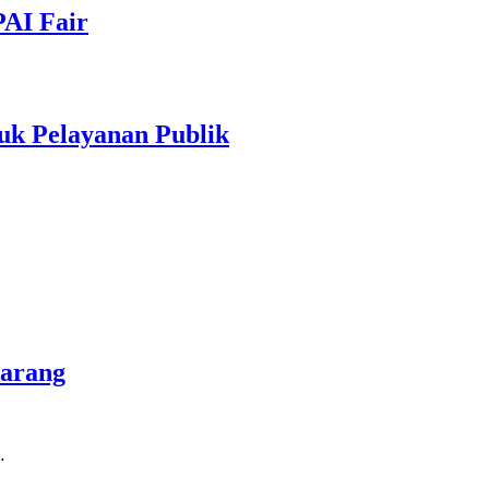
PAI Fair
uk Pelayanan Publik
marang
…