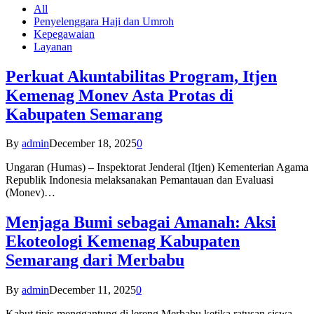
All
Penyelenggara Haji dan Umroh
Kepegawaian
Layanan
Perkuat Akuntabilitas Program, Itjen
Kemenag Monev Asta Protas di
Kabupaten Semarang
By
admin
December 18, 2025
0
Ungaran (Humas) – Inspektorat Jenderal (Itjen) Kementerian Agama
Republik Indonesia melaksanakan Pemantauan dan Evaluasi
(Monev)…
Menjaga Bumi sebagai Amanah: Aksi
Ekoteologi Kemenag Kabupaten
Semarang dari Merbabu
By
admin
December 11, 2025
0
Kabut tipis menggantung di lereng Merbabu ketika ratusan siswa-