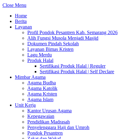
Close Menu
Home
Berita
Layanan
Profil Pondok Pesantren Kab. Semarang 2026
Alih Fungsi Musola Menjadi Masjid
Dokumen Pindah Sekolah
Layanan Bimas Kristen
Lagu Merdu
Produk Halal
Sertifikasi Produk Halal | Reguler
Sertifikasi Produk Halal | Self Declare
Mimbar Agama
Agama Budha
Agama Katolik
Agama Kristen
Agama Islam
Unit Kerja
Kantor Urusan Agama
Kepegawaian
Pendidikan Madrasah
Penyelenggara Haji dan Umroh
Pondok Pesantren
Zakat dan Wakaf