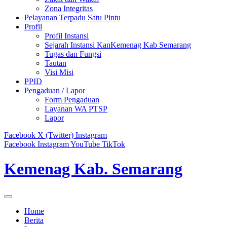
Zona Integritas
Pelayanan Terpadu Satu Pintu
Profil
Profil Instansi
Sejarah Instansi KanKemenag Kab Semarang
Tugas dan Fungsi
Tautan
Visi Misi
PPID
Pengaduan / Lapor
Form Pengaduan
Layanan WA PTSP
Lapor
Facebook
X (Twitter)
Instagram
Facebook
Instagram
YouTube
TikTok
Kemenag Kab. Semarang
Home
Berita