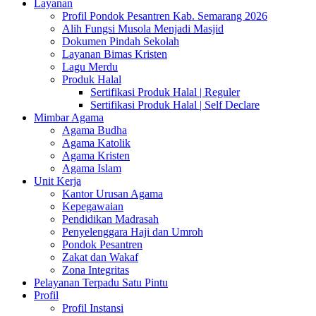
Layanan
Profil Pondok Pesantren Kab. Semarang 2026
Alih Fungsi Musola Menjadi Masjid
Dokumen Pindah Sekolah
Layanan Bimas Kristen
Lagu Merdu
Produk Halal
Sertifikasi Produk Halal | Reguler
Sertifikasi Produk Halal | Self Declare
Mimbar Agama
Agama Budha
Agama Katolik
Agama Kristen
Agama Islam
Unit Kerja
Kantor Urusan Agama
Kepegawaian
Pendidikan Madrasah
Penyelenggara Haji dan Umroh
Pondok Pesantren
Zakat dan Wakaf
Zona Integritas
Pelayanan Terpadu Satu Pintu
Profil
Profil Instansi