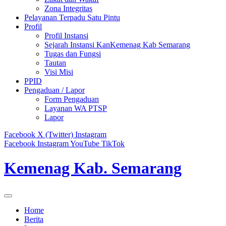
Zona Integritas
Pelayanan Terpadu Satu Pintu
Profil
Profil Instansi
Sejarah Instansi KanKemenag Kab Semarang
Tugas dan Fungsi
Tautan
Visi Misi
PPID
Pengaduan / Lapor
Form Pengaduan
Layanan WA PTSP
Lapor
Facebook
X (Twitter)
Instagram
Facebook
Instagram
YouTube
TikTok
Kemenag Kab. Semarang
Home
Berita