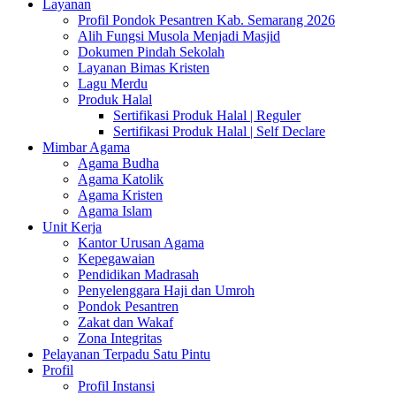
Layanan
Profil Pondok Pesantren Kab. Semarang 2026
Alih Fungsi Musola Menjadi Masjid
Dokumen Pindah Sekolah
Layanan Bimas Kristen
Lagu Merdu
Produk Halal
Sertifikasi Produk Halal | Reguler
Sertifikasi Produk Halal | Self Declare
Mimbar Agama
Agama Budha
Agama Katolik
Agama Kristen
Agama Islam
Unit Kerja
Kantor Urusan Agama
Kepegawaian
Pendidikan Madrasah
Penyelenggara Haji dan Umroh
Pondok Pesantren
Zakat dan Wakaf
Zona Integritas
Pelayanan Terpadu Satu Pintu
Profil
Profil Instansi