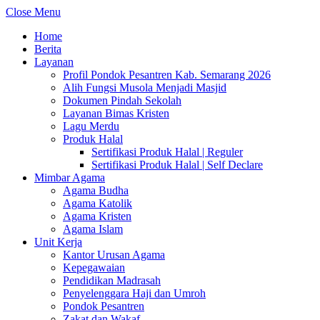
Close Menu
Home
Berita
Layanan
Profil Pondok Pesantren Kab. Semarang 2026
Alih Fungsi Musola Menjadi Masjid
Dokumen Pindah Sekolah
Layanan Bimas Kristen
Lagu Merdu
Produk Halal
Sertifikasi Produk Halal | Reguler
Sertifikasi Produk Halal | Self Declare
Mimbar Agama
Agama Budha
Agama Katolik
Agama Kristen
Agama Islam
Unit Kerja
Kantor Urusan Agama
Kepegawaian
Pendidikan Madrasah
Penyelenggara Haji dan Umroh
Pondok Pesantren
Zakat dan Wakaf