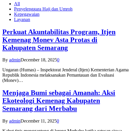
All
Penyelenggara Haji dan Umroh
Kepegawaian
Layanan
Perkuat Akuntabilitas Program, Itjen
Kemenag Monev Asta Protas di
Kabupaten Semarang
By
admin
December 18, 2025
0
Ungaran (Humas) – Inspektorat Jenderal (Itjen) Kementerian Agama
Republik Indonesia melaksanakan Pemantauan dan Evaluasi
(Monev)…
Menjaga Bumi sebagai Amanah: Aksi
Ekoteologi Kemenag Kabupaten
Semarang dari Merbabu
By
admin
December 11, 2025
0
Kabut tipis menggantung di lereng Merbabu ketika ratusan siswa-