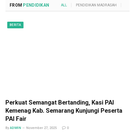
FROM
PENDIDIKAN
ALL
PENDIDIKAN MADRASAH
POND
BERITA
Perkuat Semangat Bertanding, Kasi PAI
Kemenag Kab. Semarang Kunjungi Peserta
PAI Fair
By
ADMIN
November 27, 2025
0