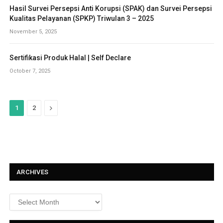
Hasil Survei Persepsi Anti Korupsi (SPAK) dan Survei Persepsi
Kualitas Pelayanan (SPKP) Triwulan 3 – 2025
November 5, 2025
Sertifikasi Produk Halal | Self Declare
October 7, 2025
N
1
2
e
x
t
ARCHIVES