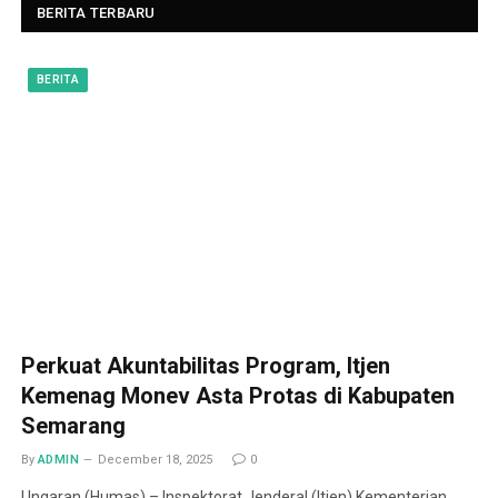
BERITA TERBARU
BERITA
Perkuat Akuntabilitas Program, Itjen
Kemenag Monev Asta Protas di Kabupaten
Semarang
By
ADMIN
December 18, 2025
0
Ungaran (Humas) – Inspektorat Jenderal (Itjen) Kementerian