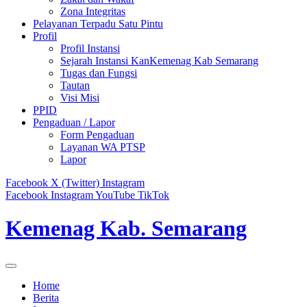
Zona Integritas
Pelayanan Terpadu Satu Pintu
Profil
Profil Instansi
Sejarah Instansi KanKemenag Kab Semarang
Tugas dan Fungsi
Tautan
Visi Misi
PPID
Pengaduan / Lapor
Form Pengaduan
Layanan WA PTSP
Lapor
Facebook
X (Twitter)
Instagram
Facebook
Instagram
YouTube
TikTok
Kemenag Kab. Semarang
Home
Berita