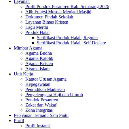
Layanan
Profil Pondok Pesantren Kab. Semarang 2026
Alih Fungsi Musola Menjadi Masjid
Dokumen Pindah Sekolah
Layanan Bimas Kristen
Lagu Merdu
Produk Halal
Sertifikasi Produk Halal | Reguler
Sertifikasi Produk Halal | Self Declare
Mimbar Agama
Agama Budha
Agama Katolik
Agama Kristen
Agama Islam
Unit Kerja
Kantor Urusan Agama
Kepegawaian
Pendidikan Madrasah
Penyelenggara Haji dan Umroh
Pondok Pesantren
Zakat dan Wakaf
Zona Integritas
Pelayanan Terpadu Satu Pintu
Profil
Profil Instansi