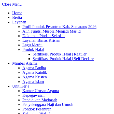
Close Menu
Home
Berita
Layanan
Profil Pondok Pesantren Kab. Semarang 2026
Alih Fungsi Musola Menjadi Masjid
Dokumen Pindah Sekolah
Layanan Bimas Kristen
Lagu Merdu
Produk Halal
Sertifikasi Produk Halal | Reguler
Sertifikasi Produk Halal | Self Declare
Mimbar Agama
Agama Budha
Agama Katolik
Agama Kristen
Agama Islam
Unit Kerja
Kantor Urusan Agama
Kepegawaian
Pendidikan Madrasah
Penyelenggara Haji dan Umroh
Pondok Pesantren
Zakat dan Wakaf