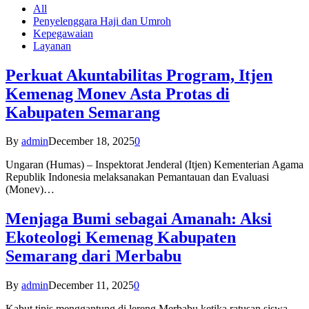
All
Penyelenggara Haji dan Umroh
Kepegawaian
Layanan
Perkuat Akuntabilitas Program, Itjen
Kemenag Monev Asta Protas di
Kabupaten Semarang
By
admin
December 18, 2025
0
Ungaran (Humas) – Inspektorat Jenderal (Itjen) Kementerian Agama
Republik Indonesia melaksanakan Pemantauan dan Evaluasi
(Monev)…
Menjaga Bumi sebagai Amanah: Aksi
Ekoteologi Kemenag Kabupaten
Semarang dari Merbabu
By
admin
December 11, 2025
0
Kabut tipis menggantung di lereng Merbabu ketika ratusan siswa-