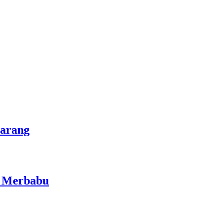
marang
i Merbabu