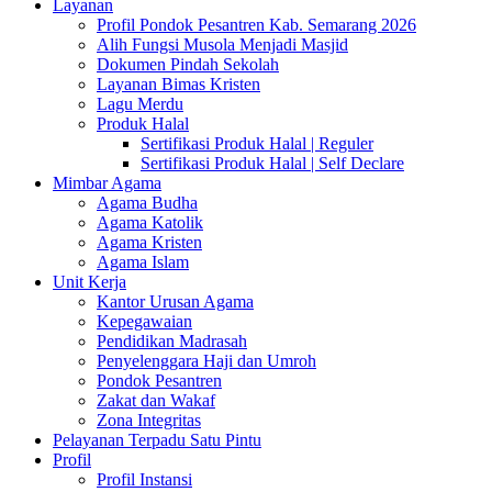
Layanan
Profil Pondok Pesantren Kab. Semarang 2026
Alih Fungsi Musola Menjadi Masjid
Dokumen Pindah Sekolah
Layanan Bimas Kristen
Lagu Merdu
Produk Halal
Sertifikasi Produk Halal | Reguler
Sertifikasi Produk Halal | Self Declare
Mimbar Agama
Agama Budha
Agama Katolik
Agama Kristen
Agama Islam
Unit Kerja
Kantor Urusan Agama
Kepegawaian
Pendidikan Madrasah
Penyelenggara Haji dan Umroh
Pondok Pesantren
Zakat dan Wakaf
Zona Integritas
Pelayanan Terpadu Satu Pintu
Profil
Profil Instansi