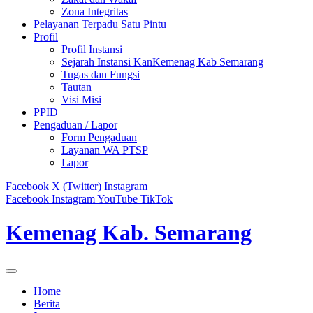
Zona Integritas
Pelayanan Terpadu Satu Pintu
Profil
Profil Instansi
Sejarah Instansi KanKemenag Kab Semarang
Tugas dan Fungsi
Tautan
Visi Misi
PPID
Pengaduan / Lapor
Form Pengaduan
Layanan WA PTSP
Lapor
Facebook
X (Twitter)
Instagram
Facebook
Instagram
YouTube
TikTok
Kemenag Kab. Semarang
Home
Berita