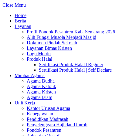
Close Menu
Home
Berita
Layanan
Profil Pondok Pesantren Kab. Semarang 2026
Alih Fungsi Musola Menjadi Masjid
Dokumen Pindah Sekolah
Layanan Bimas Kristen
Lagu Merdu
Produk Halal
Sertifikasi Produk Halal | Reguler
Sertifikasi Produk Halal | Self Declare
Mimbar Agama
Agama Budha
Agama Katolik
Agama Kristen
Agama Islam
Unit Kerja
Kantor Urusan Agama
Kepegawaian
Pendidikan Madrasah
Penyelenggara Haji dan Umroh
Pondok Pesantren
Zakat dan Wakaf