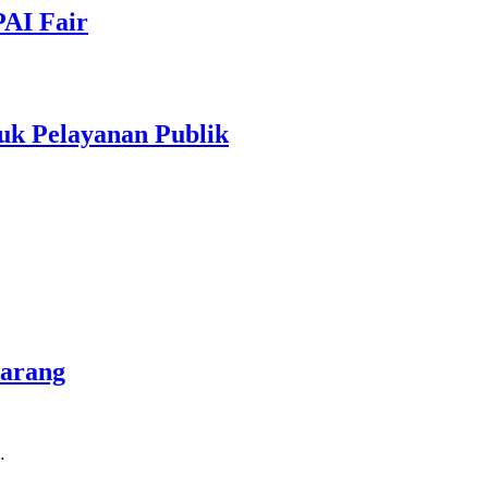
PAI Fair
uk Pelayanan Publik
marang
…