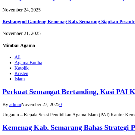
November 24, 2025
Kesbangpol Gandeng Kemenag Kab. Semarang Siapkan Pesantr
November 21, 2025
Mimbar
Agama
All
Agama Budha
Katolik
Kristen
Islam
Perkuat Semangat Bertanding, Kasi PAI 
By
admin
November 27, 2025
0
Ungaran – Kepala Seksi Pendidikan Agama Islam (PAI) Kantor K
Kemenag Kab. Semarang Bahas Strategi P