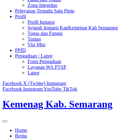
Zona Integritas
Pelayanan Terpadu Satu Pintu
Profil
Profil Instansi
Sejarah Instansi KanKemenag Kab Semarang
Tugas dan Fungsi
Tautan
Visi Misi
PPID
Pengaduan / Lapor
Form Pengaduan
Layanan WA PTSP
Lapor
Facebook
X (Twitter)
Instagram
Facebook
Instagram
YouTube
TikTok
Kemenag Kab. Semarang
Home
Berita