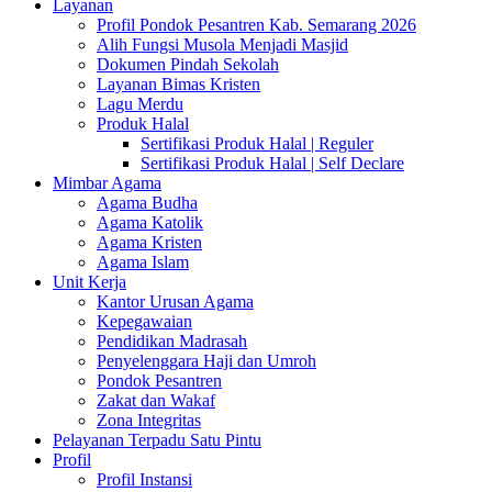
Layanan
Profil Pondok Pesantren Kab. Semarang 2026
Alih Fungsi Musola Menjadi Masjid
Dokumen Pindah Sekolah
Layanan Bimas Kristen
Lagu Merdu
Produk Halal
Sertifikasi Produk Halal | Reguler
Sertifikasi Produk Halal | Self Declare
Mimbar Agama
Agama Budha
Agama Katolik
Agama Kristen
Agama Islam
Unit Kerja
Kantor Urusan Agama
Kepegawaian
Pendidikan Madrasah
Penyelenggara Haji dan Umroh
Pondok Pesantren
Zakat dan Wakaf
Zona Integritas
Pelayanan Terpadu Satu Pintu
Profil
Profil Instansi