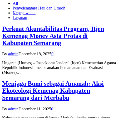
All
Penyelenggara Haji dan Umroh
Kepegawaian
Layanan
Perkuat Akuntabilitas Program, Itjen
Kemenag Monev Asta Protas di
Kabupaten Semarang
By
admin
December 18, 2025
0
Ungaran (Humas) – Inspektorat Jenderal (Itjen) Kementerian Agama
Republik Indonesia melaksanakan Pemantauan dan Evaluasi
(Monev)…
Menjaga Bumi sebagai Amanah: Aksi
Ekoteologi Kemenag Kabupaten
Semarang dari Merbabu
By
admin
December 11, 2025
0
Kabut tipis menggantung di lereng Merbabu ketika ratusan siswa-