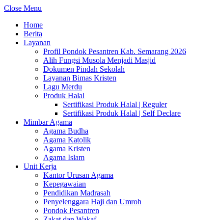
Close Menu
Home
Berita
Layanan
Profil Pondok Pesantren Kab. Semarang 2026
Alih Fungsi Musola Menjadi Masjid
Dokumen Pindah Sekolah
Layanan Bimas Kristen
Lagu Merdu
Produk Halal
Sertifikasi Produk Halal | Reguler
Sertifikasi Produk Halal | Self Declare
Mimbar Agama
Agama Budha
Agama Katolik
Agama Kristen
Agama Islam
Unit Kerja
Kantor Urusan Agama
Kepegawaian
Pendidikan Madrasah
Penyelenggara Haji dan Umroh
Pondok Pesantren
Zakat dan Wakaf