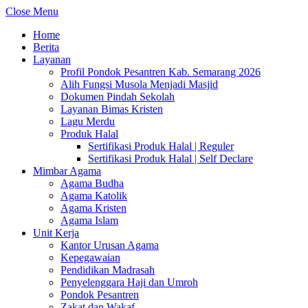
Close Menu
Home
Berita
Layanan
Profil Pondok Pesantren Kab. Semarang 2026
Alih Fungsi Musola Menjadi Masjid
Dokumen Pindah Sekolah
Layanan Bimas Kristen
Lagu Merdu
Produk Halal
Sertifikasi Produk Halal | Reguler
Sertifikasi Produk Halal | Self Declare
Mimbar Agama
Agama Budha
Agama Katolik
Agama Kristen
Agama Islam
Unit Kerja
Kantor Urusan Agama
Kepegawaian
Pendidikan Madrasah
Penyelenggara Haji dan Umroh
Pondok Pesantren
Zakat dan Wakaf