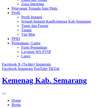
Zona Integritas
Pelayanan Terpadu Satu Pintu
Profil
Profil Instansi
Sejarah Instansi KanKemenag Kab Semarang
Tugas dan Fungsi
Tautan
Visi Misi
PPID
Pengaduan / Lapor
Form Pengaduan
Layanan WA PTSP
Lapor
Facebook
X (Twitter)
Instagram
Facebook
Instagram
YouTube
TikTok
Kemenag Kab. Semarang
Home
Berita