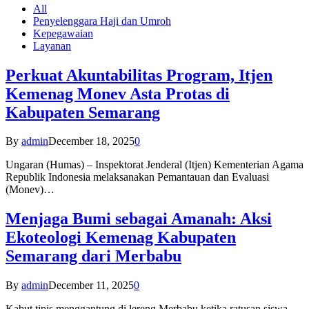
All
Penyelenggara Haji dan Umroh
Kepegawaian
Layanan
Perkuat Akuntabilitas Program, Itjen
Kemenag Monev Asta Protas di
Kabupaten Semarang
By
admin
December 18, 2025
0
Ungaran (Humas) – Inspektorat Jenderal (Itjen) Kementerian Agama
Republik Indonesia melaksanakan Pemantauan dan Evaluasi
(Monev)…
Menjaga Bumi sebagai Amanah: Aksi
Ekoteologi Kemenag Kabupaten
Semarang dari Merbabu
By
admin
December 11, 2025
0
Kabut tipis menggantung di lereng Merbabu ketika ratusan siswa-