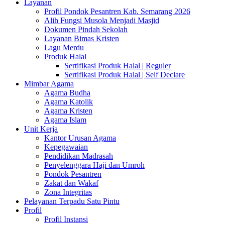
Layanan
Profil Pondok Pesantren Kab. Semarang 2026
Alih Fungsi Musola Menjadi Masjid
Dokumen Pindah Sekolah
Layanan Bimas Kristen
Lagu Merdu
Produk Halal
Sertifikasi Produk Halal | Reguler
Sertifikasi Produk Halal | Self Declare
Mimbar Agama
Agama Budha
Agama Katolik
Agama Kristen
Agama Islam
Unit Kerja
Kantor Urusan Agama
Kepegawaian
Pendidikan Madrasah
Penyelenggara Haji dan Umroh
Pondok Pesantren
Zakat dan Wakaf
Zona Integritas
Pelayanan Terpadu Satu Pintu
Profil
Profil Instansi