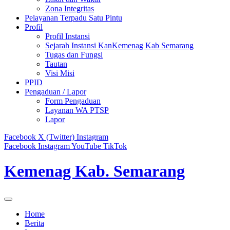
Zona Integritas
Pelayanan Terpadu Satu Pintu
Profil
Profil Instansi
Sejarah Instansi KanKemenag Kab Semarang
Tugas dan Fungsi
Tautan
Visi Misi
PPID
Pengaduan / Lapor
Form Pengaduan
Layanan WA PTSP
Lapor
Facebook
X (Twitter)
Instagram
Facebook
Instagram
YouTube
TikTok
Kemenag Kab. Semarang
Home
Berita