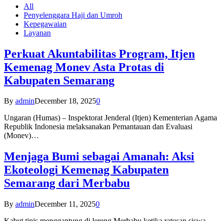
All
Penyelenggara Haji dan Umroh
Kepegawaian
Layanan
Perkuat Akuntabilitas Program, Itjen
Kemenag Monev Asta Protas di
Kabupaten Semarang
By
admin
December 18, 2025
0
Ungaran (Humas) – Inspektorat Jenderal (Itjen) Kementerian Agama
Republik Indonesia melaksanakan Pemantauan dan Evaluasi
(Monev)…
Menjaga Bumi sebagai Amanah: Aksi
Ekoteologi Kemenag Kabupaten
Semarang dari Merbabu
By
admin
December 11, 2025
0
Kabut tipis menggantung di lereng Merbabu ketika ratusan siswa-