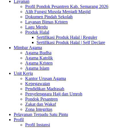
Layanan
Profil Pondok Pesantren Kab. Semarang 2026
Alih Fungsi Musola Menjadi Masjid
Dokumen Pindah Sekolah
Layanan Bimas Kristen
Lagu Merdu
Produk Halal
Sertifikasi Produk Halal | Reguler
Sertifikasi Produk Halal | Self Declare
Mimbar Agama
Agama Budha
Agama Katolik
Agama Kristen
Agama Islam
Unit Kerja
Kantor Urusan Agama
Kepegawaian
Pendidikan Madrasah
Penyelenggara Haji dan Umroh
Pondok Pesantren
Zakat dan Wakaf
Zona Integritas
Pelayanan Terpadu Satu Pintu
Profil
Profil Instansi