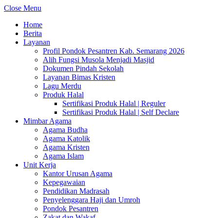
Close Menu
Home
Berita
Layanan
Profil Pondok Pesantren Kab. Semarang 2026
Alih Fungsi Musola Menjadi Masjid
Dokumen Pindah Sekolah
Layanan Bimas Kristen
Lagu Merdu
Produk Halal
Sertifikasi Produk Halal | Reguler
Sertifikasi Produk Halal | Self Declare
Mimbar Agama
Agama Budha
Agama Katolik
Agama Kristen
Agama Islam
Unit Kerja
Kantor Urusan Agama
Kepegawaian
Pendidikan Madrasah
Penyelenggara Haji dan Umroh
Pondok Pesantren
Zakat dan Wakaf